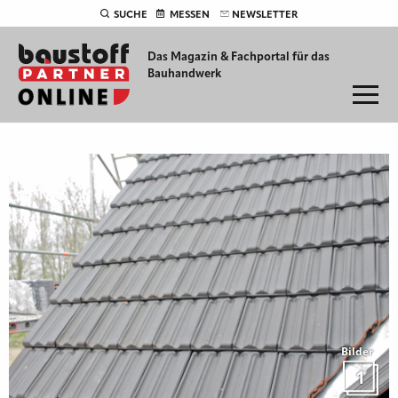
SUCHE
MESSEN
NEWSLETTER
Das Magazin & Fachportal für
das
Bauhandwerk
Bilder
1