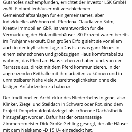
Gutshofes nachempfunden, errichtet der Investor LSK GmbH
zwölf Einfamilienhäuser mit verschiedenen
Gemeinschaftsanlagen für ein gemeinsames, aber
individuelles »Wohnen mit Pferden«. Claudia von Salm,
Kreativ Immobilien GbR, ist verantwortlich für die
Vermarktung der Einfamilienhäuser. 80 Prozent waren bereits
im Frühjahr verkauft. Den großen Erfolg sieht sie vor allem
auch in der idyllischen Lage. »Das ist etwas ganz Neues in
einem sehr schönen und großzügigen Haus komfortabel zu
wohnen, das Pferd am Haus stehen zu haben und, von der
Terrasse aus, direkt mit dem Pferd kommunizieren, in der
angrenzenden Reithalle mit ihm arbeiten zu können und in
unmittelbarer Nähe viele Ausreitmöglichkeiten ohne die
lästigen Anfahrtzeiten zu haben.«
Der traditionellen Architektur des Niederrheins folgend, also
Klinker, Ziegel und Steildach in Schwarz oder Rot, sind dem
Projekt Doppelmuldenfalzziegel als krönende Dachästhetik
hinzugefügt worden. Dafür hat der ortsansässige
Zimmerermeister Dirk Große Gehling gesorgt, der alle Häuser
mit dem Nelskamp »D 15 Ü« eingedeckt hat.