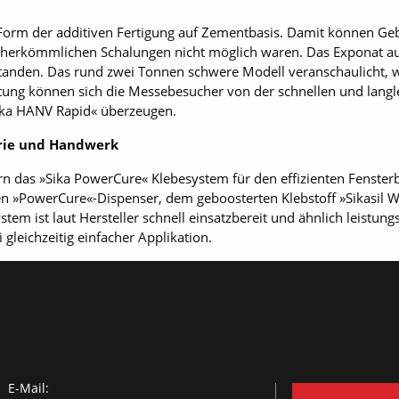
Form der additiven Fertigung auf Zementbasis. Damit können Geb
t herkömmlichen Schalungen nicht möglich waren. Das Exponat a
tanden. Das rund zwei Tonnen schwere Modell veranschaulicht, w
tung können sich die Messebesucher von der schnellen und langl
ika HANV Rapid« überzeugen.
trie und Handwerk
das »Sika PowerCure« Klebesystem für den effizienten Fensterba
en »PowerCure«-Dispenser, dem geboosterten Klebstoff »Sikasil
em ist laut Hersteller schnell einsatzbereit und ähnlich leistun
gleichzeitig einfacher Applikation.
E-Mail: