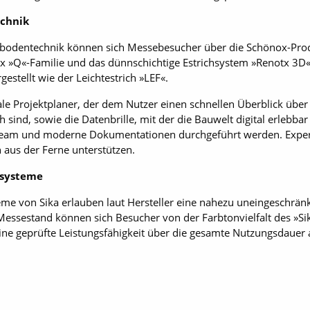
echnik
ßbodentechnik können sich Messebesucher über die Schönox-Prod
ox »Q«-Familie und das dünnschichtige Estrichsystem »Renotx 3D
stellt wie der Leichtestrich »LEF«.
le Projektplaner, der dem Nutzer einen schnellen Überblick über d
ind, sowie die Datenbrille, mit der die Bauwelt digital erlebbar
ream und moderne Dokumentationen durchgeführt werden. Expert
n aus der Ferne unterstützen.
ssysteme
me von Sika erlauben laut Hersteller eine nahezu uneingeschrän
Messestand können sich Besucher von der Farbtonvielfalt des »S
ine geprüfte Leistungsfähigkeit über die gesamte Nutzungsdauer 