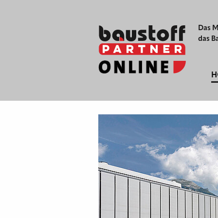
Das M
das B
H