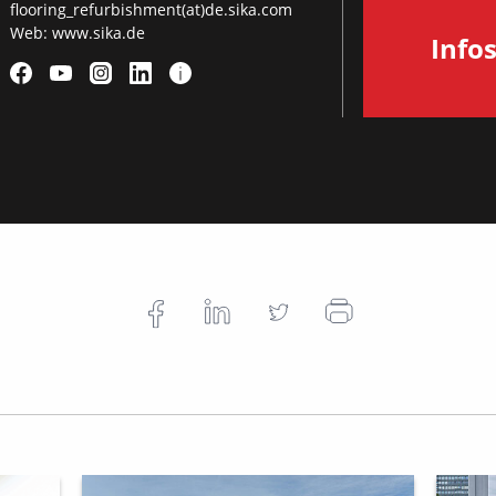
flooring_refurbishment(at)de.sika.com
Web:
www.sika.de
Info