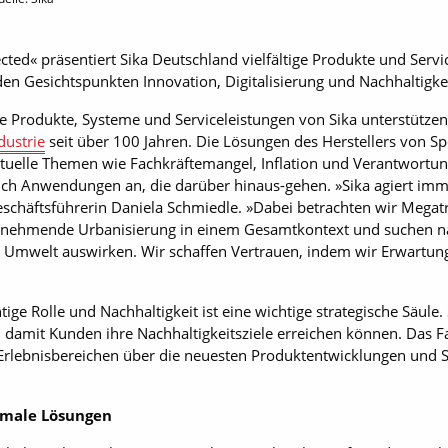
ed« präsentiert Sika Deutschland vielfältige Produkte und Serv
en Gesichtspunkten Innovation, Digitalisierung und Nachhaltigkei
e Produkte, Systeme und Serviceleistungen von Sika unterstütze
dustrie
seit über 100 Jahren. Die Lösungen des Herstellers von Sp
tuelle Themen wie Fachkräftemangel, Inflation und Verantwortung
ch Anwendungen an, die darüber hinaus-gehen. »Sika agiert imme
schäftsführerin Daniela Schmiedle. »Dabei betrachten wir Mega
nehmende Urbanisierung in einem Gesamtkontext und suchen nac
ie Umwelt auswirken. Wir schaffen Vertrauen, indem wir Erwartun
htige Rolle und Nachhaltigkeit ist eine wichtige strategische Säule
 damit Kunden ihre Nachhaltigkeitsziele erreichen können. Das 
rlebnisbereichen über die neuesten Produktentwicklungen und Se
imale Lösungen