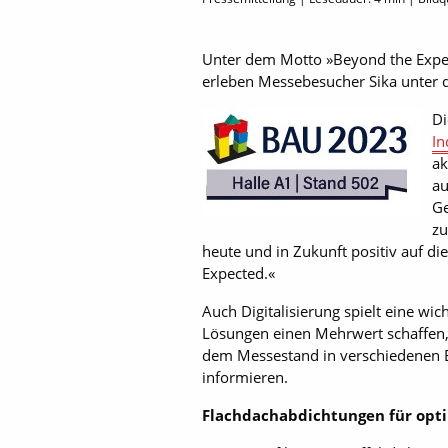
Unter dem Motto »Beyond the Expect
erleben Messebesucher Sika unter d
Di
In
ak
au
Ge
zu
heute und in Zukunft positiv auf d
Expected.«
Auch Digitalisierung spielt eine wic
Lösungen einen Mehrwert schaffen,
dem Messestand in verschiedenen E
informieren.
Flachdachabdichtungen für opt