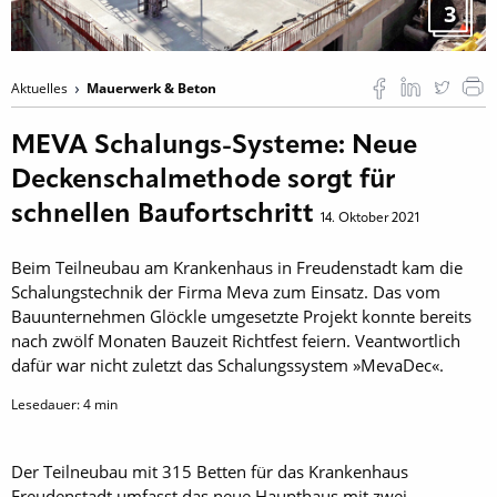
3
Aktuelles
Mauerwerk & Beton
MEVA Schalungs-Systeme: Neue
Deckenschalmethode sorgt für
schnellen Baufortschritt
14. Oktober 2021
Beim Teilneubau am Krankenhaus in Freudenstadt kam die
Schalungstechnik der Firma Meva zum Einsatz. Das vom
Bauunternehmen Glöckle umgesetzte Projekt konnte bereits
nach zwölf Monaten Bauzeit Richtfest feiern. Veantwortlich
dafür war nicht zuletzt das Schalungssystem »MevaDec«.
Lesedauer:
4
min
Der Teilneubau mit 315 Betten für das Krankenhaus
Freudenstadt umfasst das neue Haupthaus mit zwei