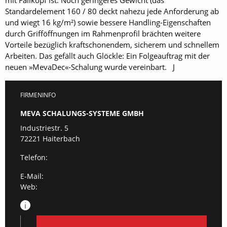
mit Fallkopf ist. Noch geringeres Gewicht (das
Standardelement 160 / 80 deckt nahezu jede Anforderung ab
und wiegt 16 ­kg­/­m²) sowie bessere Handling-Eigenschaften
durch Grifföffnungen im Rahmenprofil brächten ­weitere
Vorteile bezüglich kraftschonendem, sicherem und schnellem
Arbeiten. Das gefällt auch Glöckle: Ein Folgeauftrag mit der
neuen »MevaDec«-Schalung wurde vereinbart. J
FIRMENINFO
MEVA SCHALUNGS-SYSTEME GMBH
Industriestr. 5
72221 Haiterbach
Telefon:
E-Mail:
Web: