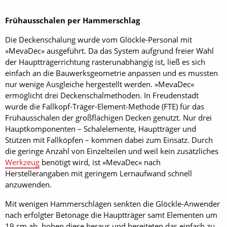
Frühausschalen per Hammerschlag
Die Deckenschalung wurde vom Glöckle-Personal mit
»MevaDec« ausgeführt. Da das System aufgrund freier Wahl
der Hauptträgerrichtung rasterunabhängig ist, ließ es sich
einfach an die Bauwerksgeometrie anpassen und es mussten
nur wenige Ausgleiche hergestellt werden. »MevaDec«
ermöglicht drei Deckenschalmethoden. In Freudenstadt
wurde die Fallkopf-Träger-Element-Methode (FTE) für das
Frühausschalen der großflächigen Decken genutzt. Nur drei
Hauptkomponenten – Schalelemente, Hauptträger und
Stützen mit Fallköpfen – kommen dabei zum Einsatz. Durch
die geringe Anzahl von Einzelteilen und weil kein zusätzliches
Werkzeug
benötigt wird, ist »MevaDec« nach
Herstellerangaben mit geringem Lernaufwand schnell
anzuwenden.
Mit wenigen Hammerschlägen senkten die Glöckle-Anwender
nach erfolgter Betonage die Hauptträger samt Elementen um
19 cm ab, hoben diese heraus und bereiteten das einfach zu