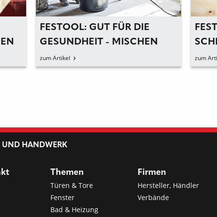
FESTOOL: GUT FÜR DIE
FES
BEN
GESUNDHEIT - MISCHEN
SCH
MIT STAUBABSAUGUNG
HAN
zum Artikel
zum Arti
L UND HANDWERK
nkt
Themen
Firmen
Türen & Tore
Hersteller, Händler
Fenster
Verbände
Bad & Heizung