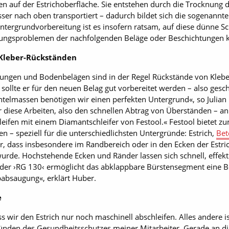
n auf der Estrichoberfläche. Sie entstehen durch die Trocknung d
er nach oben transportiert – dadurch bildet sich die sogenannte 
Untergrundvorbereitung ist es insofern ratsam, auf diese dünne Sc
aftungsproblemen der nachfolgenden Beläge oder Beschichtunge
 Kleber-Rückständen
tungen und Bodenbelägen sind in der Regel Rückstände von Klebe
ollte er für den neuen Belag gut vorbereitet werden – also gesch
elmassen benötigen wir einen perfekten Untergrund«, so Julian 
für diese Arbeiten, also den schnellen Abtrag von Überständen – 
hleifen mit einem Diamantschleifer von Festool.« Festool bietet 
 – speziell für die unterschiedlichsten Untergründe: Estrich,
Bet
, dass insbesondere im Randbereich oder in den Ecken der Estrich
urde. Hochstehende Ecken und Ränder lassen sich schnell, effek
 der ›RG 130‹ ermöglicht das abklappbare Bürstensegment eine B
absaugung«, erklärt Huber.
e
ass wir den Estrich nur noch maschinell abschleifen. Alles andere
nden des Gesundheitsschutzes meiner Mitarbeiter. Gerade an dies