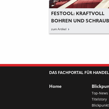
 NACHHALTIGE
FESTOOL: KRAFTVOLL
ANIERUNG MIT
BOHREN UND SCHRAU
M EQUIPMENT
MIT VIER GÄNGEN
zum Artikel
DAS FACHPORTAL FÜR HANDE
Home
Blickpu
Top-News
Titelstory
Blickpunkt