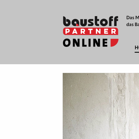
Das M
das B
H