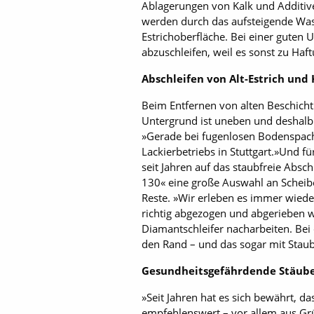
Ablagerungen von Kalk und Additive
werden durch das aufsteigende Wass
Estrichoberfläche. Bei einer guten 
abzuschleifen, weil es sonst zu H
Abschleifen von Alt-Estrich und
Beim Entfernen von alten Beschich
Untergrund ist uneben und deshalb s
»Gerade bei fugenlosen Bodenspacht
Lackierbetriebs in Stuttgart.»Und 
seit Jahren auf das staubfreie Absc
130« eine große Auswahl an Scheiben
Reste. »Wir erleben es immer wieder
richtig abgezogen und abgerieben w
Diamantschleifer nacharbeiten. Bei
den Rand – und das sogar mit Staub
Gesundheitsgefährdende Stäub
»Seit Jahren hat es sich bewährt, d
empfehlenswert – vor allem aus Grü