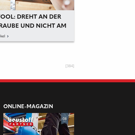
TOOL: DREHT AN DER
FESTOOL: VOLLE
RAUBE UND NICHT AM
UND DABEI 20 P
DGELENK
WENIGER GEWIC
kel
zum Artikel
[384]
ONLINE-MAGAZIN