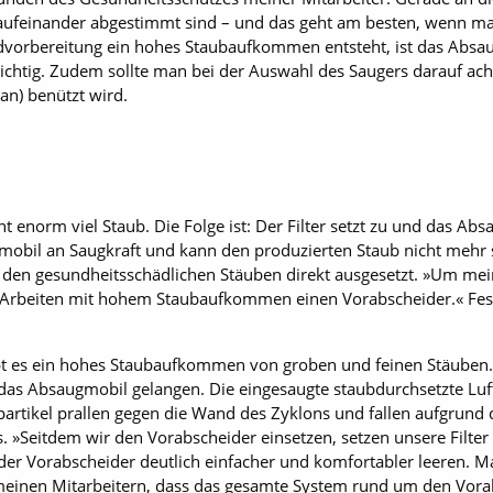
ufeinander abgestimmt sind – und das geht am besten, wenn man 
dvorbereitung ein hohes Staubaufkommen entsteht, ist das Absa
htig. Zudem sollte man bei der Auswahl des Saugers darauf acht
an) benützt wird.
ht enorm viel Staub. Die Folge ist: Der Filter setzt zu und das Ab
mobil an Saugkraft und kann den produzierten Staub nicht mehr s
 den gesundheitsschädlichen Stäuben direkt ausgesetzt. »Um mei
 Arbeiten mit hohem Staubaufkommen einen Vorabscheider.« Festo
bt es ein hohes Staubaufkommen von groben und feinen Stäuben.
 das Absaugmobil gelangen. Die eingesaugte staubdurchsetzte Luft
partikel prallen gegen die Wand des Zyklons und fallen aufgrund 
 »Seitdem wir den Vorabscheider einsetzen, setzen unsere Filter 
der Vorabscheider deutlich einfacher und komfortabler leeren. Ma
t meinen Mitarbeitern, dass das gesamte System rund um den Vora