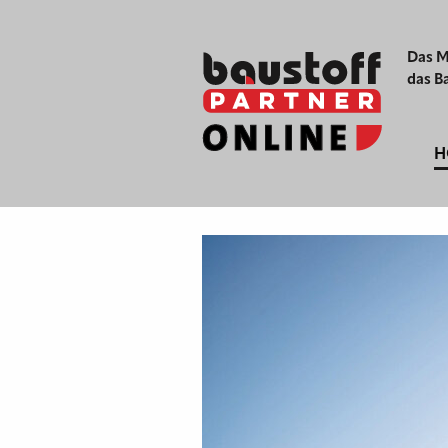
Das M
das B
H