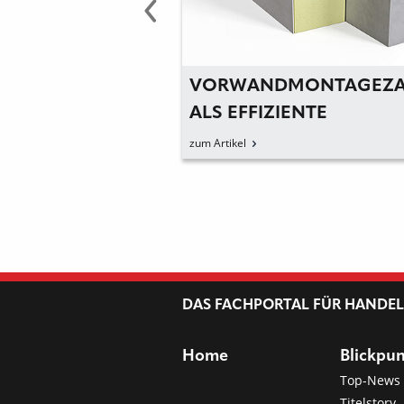
ICK AUFS WASSER:
VORWANDMONTAGEZA
NSEMBLE
ALS EFFIZIENTE
NERGIEEFFIZIENZ
SYSTEMLÖSUNG
zum Artikel
NKOMFORT
DAS FACHPORTAL FÜR HANDE
Home
Blickpu
Top-News
Titelstory