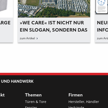
RGE
»WE CARE« IST NICHT NUR
NEU
EIN SLOGAN, SONDERN DAS
INF
CREDO
MOD
zum Artikel
zum Arti
REC
L UND HANDWERK
nkt
Themen
Firmen
Türen & Tore
Hersteller, Händler
Fenster
Verbände