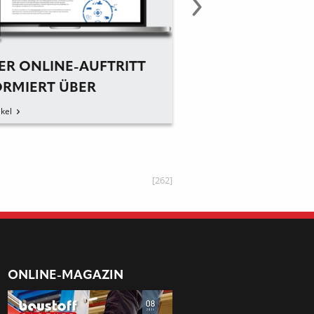
ER ONLINE-AUFTRITT
KNOW-HOW AUS
ORMIERT ÜBER
WELTEN VEREINT
ERNES FENSTER-
kel
zum Artikel
YCLING
[262]
ONLINE-MAGAZIN