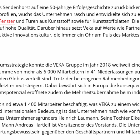
s Sendenhorst auf eine 50-jährige Erfolgsgeschichte zurückblicke
nprofilen, wuchs das Unternehmen rasch und entwickelte sich zu
Fenster
und Türen aus Kunststoff sowie für Kunststoffplatten. Die 
f hohe Qualität. Darüber hinaus setzt Veka auf Werte wie Partner
uktive Innovationskultur, die immer ein Ohr am Puls des Marktes 
umsstrategie konnte die VEKA Gruppe im Jahr 2018 weltweit ein
 Summe von mehr als 6 000 Mitarbeitern in 41 Niederlassungen 
den Globus verteilt sind. Trotz der heterogenen Rahmenbedingu
etzt erneut steigern. Dabei bewährt sich in Europa die konseque
umspotenzial eröffnete zudem die Mehrheitsübernahme beim ind
 sind etwa 1 400 Mitarbeiter beschäftigt, was VEKA zu einem wi
 internationalen Bedeutung ist das Unternehmen nach wie vor fam
des Unternehmensgründers Heinrich Laumann. Seine Tochter Elke H
r Mann Andreas Hartleif ist Vorsitzender des Vorstands. Die Unte
ortungsbewusstsein gegenüber den Geschäftspartnern und Mitarb