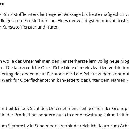
ten
s Kunststofffensters laut eigener Aussage bis heute maßgeblich v
die gesamte Fensterbranche. Eines der wichtigsten Innovationsfel
Kunststofffenster und -türen.
en wolle das Unternehmen den Fensterherstellern völlig neue M
len. Die lackveredelte Oberfläche biete eine einzigartige Verbind
lierung der ersten neun Farbtöne wird die Palette zudem konti­nu
s Werk für Oberflächentechnik investiert, das unter dem Namen »
nft bilden aus Sicht des Unternehmens seit je einen der Grundpfei
ur in der Produktion, sondern auch in der Verwaltung zukunftsfit 
 am Stammsitz in Sendenhorst verbinde reichlich Raum zum Arbe