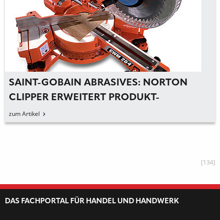
SAINT-GOBAIN ABRASIVES: NORTON
CLIPPER ERWEITERT PRODUKT-
PORTFOLIO MIT LÖSUNGEN FÜR DIE
zum Artikel
HOLZBEARBEITUNG
[134]
DAS FACHPORTAL FÜR HANDEL UND HANDWERK