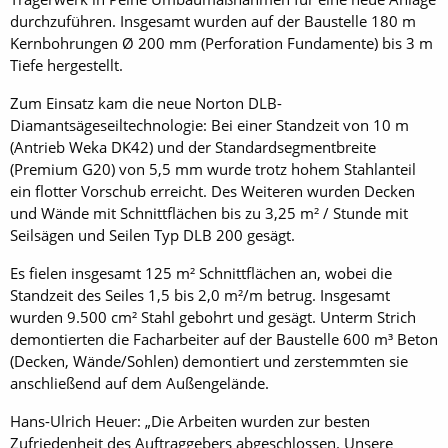
durchzuführen. Insgesamt wurden auf der Baustelle 180 m
Kernbohrungen Ø 200 mm (Perforation Fundamente) bis 3 m
Tiefe hergestellt.
Zum Einsatz kam die neue Norton DLB-
Diamantsägeseiltechnologie: Bei einer Standzeit von 10 m
(Antrieb Weka DK42) und der Standardsegmentbreite
(Premium G20) von 5,5 mm wurde trotz hohem Stahlanteil
ein flotter Vorschub erreicht. Des Weiteren wurden Decken
und Wände mit Schnittflächen bis zu 3,25 m² / Stunde mit
Seilsägen und Seilen Typ DLB 200 gesägt.
Es fielen insgesamt 125 m² Schnittflächen an, wobei die
Standzeit des Seiles 1,5 bis 2,0 m²/m betrug. Insgesamt
wurden 9.500 cm² Stahl gebohrt und gesägt. Unterm Strich
demontierten die Facharbeiter auf der Baustelle 600 m³ Beton
(Decken, Wände/Sohlen) demontiert und zerstemmten sie
anschließend auf dem Außengelände.
Hans-Ulrich Heuer: „Die Arbeiten wurden zur besten
Zufriedenheit des Auftraggebers abgeschlossen. Unsere