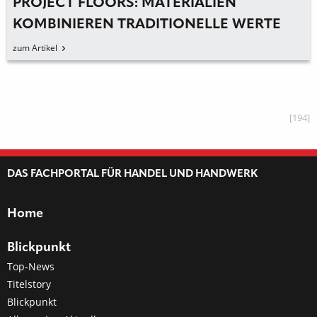
PROJECT FLOORS: MATERIALIEN
KOMBINIEREN TRADITIONELLE WERTE
UND MODERNE
zum Artikel
[194]
DAS FACHPORTAL FÜR HANDEL UND HANDWERK
Home
Blickpunkt
Top-News
Titelstory
Blickpunkt