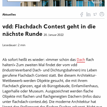
Aktuelles
vdd: Flachdach Contest geht in die
nächste Runde
20. Januar 2022
Lesedauer:
2
min
Ab sofort heißt es wieder: »Immer schön das
Dach
flach
halten!« Zum zweiten Mal findet der vom vdd
(Industrieverband Dach- und Dichtungsbahnen) ins Leben
gerufene Flachdach Contest statt. Bei diesem Architektur-
Wettbewerb werden Objekte gesucht, die mit ihrem
Flachdach glänzen, egal ob Bürogebäude, Einfamilienhaus,
Lagerhalle oder Museum. Ausgezeichnet werden flache
Objekte mit flachen und flachgeneigten Dächern (Infos dazu
unter flachdach-contest.de). Die moderne Architektur hat
längst den Stellenwert des flachen Daches erkannt. Nicht nur