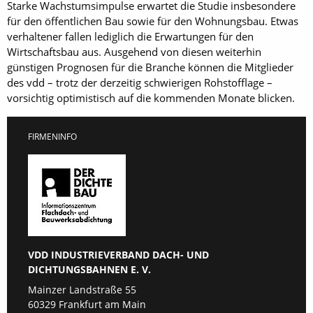
Starke Wachstumsimpulse erwartet die Studie insbesondere
für den öffentlichen Bau sowie für den Wohnungsbau. Etwas
verhaltener fallen lediglich die Erwartungen für den
Wirtschaftsbau aus. Ausgehend von diesen weiterhin
günstigen Prognosen für die Branche können die Mitglieder
des vdd – trotz der derzeitig schwierigen Rohstofflage –
vorsichtig optimistisch auf die kommenden Monate blicken.
FIRMENINFO
VDD INDUSTRIEVERBAND DACH- UND
DICHTUNGSBAHNEN E. V.
Mainzer Landstraße 55
60329 Frankfurt am Main