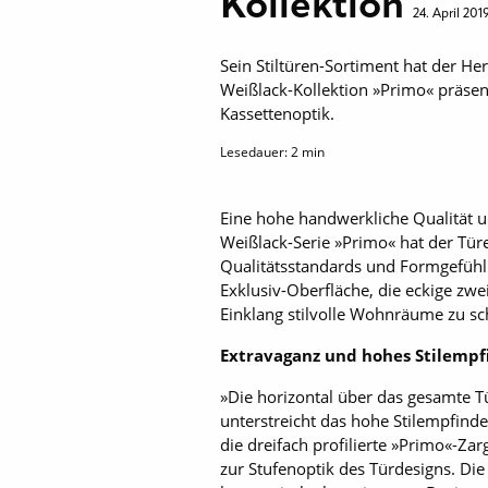
Kollektion
24. April 201
Sein Stiltüren-Sortiment hat der He
Weißlack-Kollektion »Primo« präsent
Kassettenoptik.
Lesedauer:
2
min
Eine hohe handwerkliche Qualität u
Weißlack-Serie »Primo« hat der Türe
Qualitätsstandards und Formgefühl ü
Exklusiv-Oberfläche, die eckige zw
Einklang stilvolle Wohnräume zu sc
Extravaganz und hohes Stilempf
»Die horizontal über das gesamte T
unterstreicht das hohe Stil­empfind
die dreifach profilierte »Primo«-Za
zur Stufenoptik des Türdesigns. Die