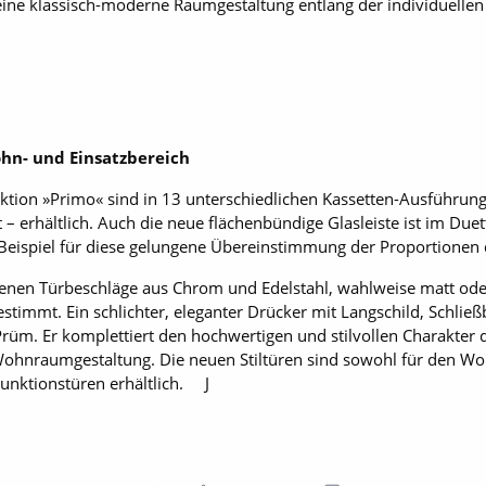
ne klassisch-moderne Raumgestaltung entlang der individuellen
ohn- und Einsatzbereich
ktion »Primo« sind in 13 unterschiedlichen Kassetten-Ausführun
t – erhältlich. Auch die neue flächenbündige Glasleiste ist im Due
n Beispiel für diese gelungene Übereinstimmung der Proportione
enen Türbeschläge aus Chrom und Edelstahl, wahlweise matt oder
timmt. Ein schlichter, eleganter Drücker mit Langschild, Schlie
rüm. Er komplettiert den hochwertigen und stilvollen Charakter 
Wohnraumgestaltung. Die neuen Stiltüren sind sowohl für den Wo
unktionstüren erhältlich. J