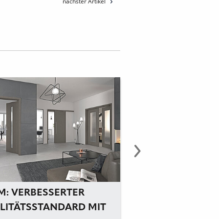
nächster Artikel
M: VERBESSERTER
PRÜM TÜRENWER
LITÄTSSTANDARD MIT
PRODUKTNEUHEI