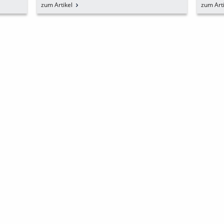
STILTÜREN IN KLASSISCH,
DES
zum Artikel
zum Arti
ZEITLOSEM DESIGN