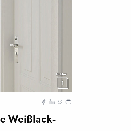
Bilder
1
te Weißlack-