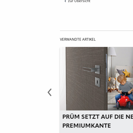
zur Übersicht
VERWANDTE ARTIKEL
ENWERK:
PRÜM SETZT AUF DIE N
EN MIT
PREMIUMKANTE