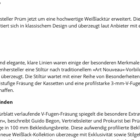
9
rsteller Prüm jetzt um eine hochwertige Weißlacktür erweitert. Die
iert sich in klassischem Design und überzeugt laut Anbieter mit
nd elegante, klare Linien waren einige der besonderen Merkmale d
nhersteller eine Stiltür nach traditionellem »Art Nouveau«-Vorbil
berzeugt. Die Stiltür wartet mit einer Reihe von Besonderheiten a
eistufige Fräsung der Kassetten und eine profilstarke 3-mm-V-Fug
haffen.
inden
ürblatt verlaufende V-Fugen-Fräsung spiegelt die besondere Extra
en«, beschreibt Guido Begon, Vertriebsleiter und Prokurist bei Pr
rge in 100 mm Bekleidungsbreite. Diese aufwendig profilierte Bekl
 neue Weißlack-Kollektion überzeuge mit Exklusivität sowie Stilg