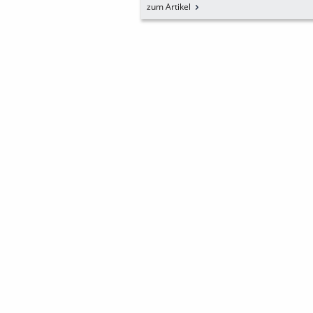
R N
zum Artikel
NKANTE