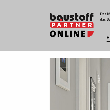
Das M
das B
H