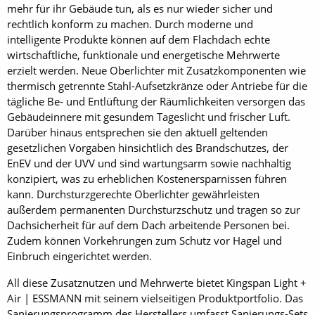
mehr für ihr Gebäude tun, als es nur wieder sicher und
rechtlich konform zu machen. Durch moderne und
intelligente Produkte können auf dem Flachdach echte
wirtschaftliche, funktionale und energetische Mehrwerte
erzielt werden. Neue Oberlichter mit Zusatzkomponenten wie
thermisch getrennte Stahl-Aufsetzkränze oder Antriebe für die
tägliche Be- und Entlüftung der Räumlichkeiten versorgen das
Gebäudeinnere mit gesundem Tageslicht und frischer Luft.
Darüber hinaus entsprechen sie den aktuell geltenden
gesetzlichen Vorgaben hinsichtlich des Brandschutzes, der
EnEV und der UVV und sind wartungsarm sowie nachhaltig
konzipiert, was zu erheblichen Kostenersparnissen führen
kann. Durchsturzgerechte Oberlichter gewährleisten
außerdem permanenten Durchsturzschutz und tragen so zur
Dachsicherheit für auf dem Dach arbeitende Personen bei.
Zudem können Vorkehrungen zum Schutz vor Hagel und
Einbruch eingerichtet werden.
All diese Zusatznutzen und Mehrwerte bietet Kingspan Light +
Air | ESSMANN mit seinem vielseitigen Produktportfolio. Das
Sanierungsprogramm des Herstellers umfasst Sanierungs-Sets