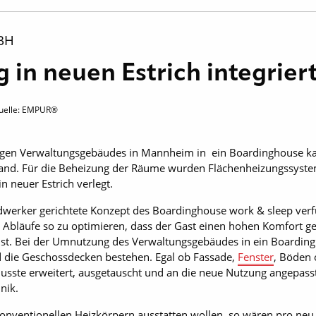
BH
 in neuen Estrich integrier
quelle: EMPUR®
gen Verwaltungsgebäudes in Mannheim in ein Boardinghouse k
and. Für die Beheizung der Räume wurden Flächenheizungssystem
 neuer Estrich verlegt.
erker gerichtete Konzept des Boardinghouse work & sleep verf
e Abläufe so zu optimieren, dass der Gast einen hohen Komfort
 ist. Bei der Umnutzung des Verwaltungsgebäudes in ein Boarding
die Geschossdecken bestehen. Egal ob Fassade,
Fenster
, Böden 
ste erweitert, ausgetauscht und an die neue Nutzung angepasst 
nik.
onventionellen Heizkörpern ausstatten wollen, so wären pro ne