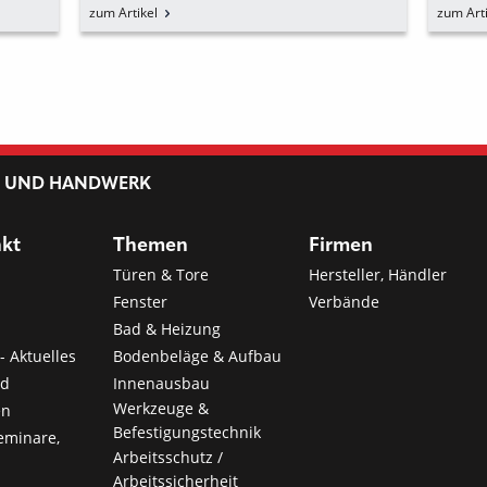
FÜR DEN TROCKENBAU
HIS
zum Artikel
zum Arti
SPE
L UND HANDWERK
nkt
Themen
Firmen
Türen & Tore
Hersteller, Händler
Fenster
Verbände
Bad & Heizung
- Aktuelles
Bodenbeläge & Aufbau
nd
Innenausbau
Werkzeuge &
en
Befestigungstechnik
eminare,
Arbeitsschutz /
Arbeitssicherheit