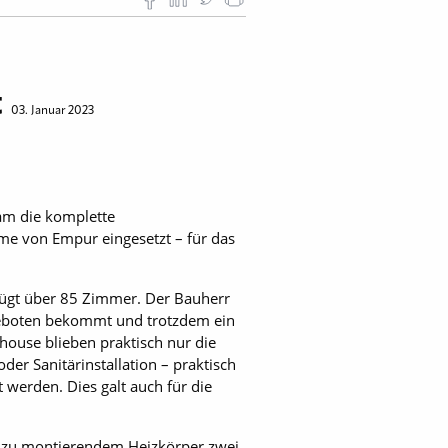
t
03. Januar 2023
am die komplette
e von Empur eingesetzt – für das
ügt über 85 Zimmer. Der Bauherr
 geboten bekommt und trotzdem ein
house blieben praktisch nur die
oder Sanitärinstallation – praktisch
werden. Dies galt auch für die
u zu montierendem Heizkörper zwei