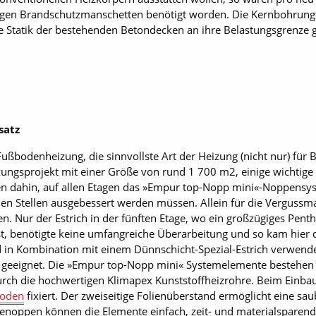
en Brandschutzmanschetten benötigt worden. Die Kernbohrungen
e Statik der bestehenden Betondecken an ihre Belastungsgrenze 
satz
ußbodenheizung, die sinnvollste Art der Heizung (nicht nur) fü
ngsprojekt mit einer Größe von rund 1 700 m2, einige wichtige 
n dahin, auf allen Etagen das »Empur top-Nopp mini«-Noppensyst
elen Stellen ausgebessert werden müssen. Allein für die Verguss
en. Nur der Estrich in der fünften Etage, wo ein großzügiges Pen
st, benötigte keine umfangreiche Überarbeitung und so kam hier 
 in Kombination mit einem Dünnschicht-Spezial-Estrich verwende
 geeignet. Die »Empur top-Nopp mini« Systemelemente bestehen au
rch die hochwertigen Klimapex Kunststoffheizrohre. Beim Einb
oden
fixiert. Der zweiseitige Folienüberstand ermöglicht eine sa
menoppen können die Elemente einfach, zeit- und materialsparen