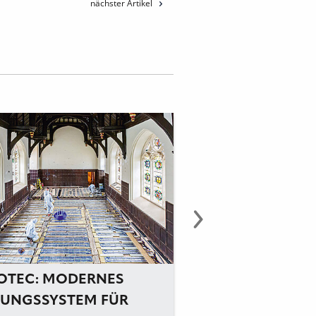
nächster Artikel
OTEC: MODERNES
GUTJAHR:
ZUNGSSYSTEM FÜR
FUSSBODENHEIZU