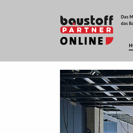
Das M
das B
H