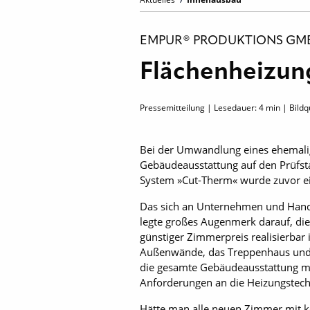
EMPUR® PRODUKTIONS GM
Flächenheizung
Pressemitteilung | Lesedauer:
4
min | Bild
Bei der Umwandlung eines ehemali
Gebäudeausstattung auf den Prüfst
System »Cut-Therm« wurde zuvor ein
Das sich an Unternehmen und Handw
legte großes Augenmerk darauf, di
günstiger Zimmerpreis realisierbar
Außenwände, das Treppenhaus und 
die gesamte Gebäudeausstattung mus
Anforderungen an die Heizungstech
Hätte man alle neuen Zimmer mit k