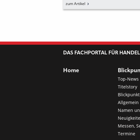
CENSCHONUNG
EXPLODIERENDE
zum Artikel
IEEFFIZIENZ
ENERGIEPREISE
DAS FACHPORTAL FÜR HANDE
Home
Blickpu
Top-News
Titelstory
Blickpunkt
Allgemein 
Namen u
Neuigkeit
Messen, S
Termine