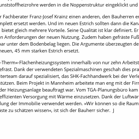
ststoffheizrohre werden in die Noppenstruktur eingeklickt und si
r Fachberater Franz-Josef Krainz einen anderen, den Bauherren 
komplett ersetzt werden. Und im neuen Estrich sollten dann die K
bietet gleich mehrere Vorteile. Seine Qualität ist klar definiert. Er
llen Anforderungen der neuen Nutzung. Zudem haben gefräste Fu
bar unter dem Bodenbelag liegen. Die Argumente überzeugten den
neuen, 45 mm starken Estrich ersetzt.
-Therm«-Flächenheizungssystem innerhalb von nur zehn Arbeitsta
efräst. Dank der verwendeten Spezialmaschinen geschah dies prak
iterteam darauf spezialisiert, das SHK-Fachhandwerk bei der Ver
ützen. Beim Projekt in Mannheim arbeitete man eng mit der Firma
 der Heizungsanlage beauftragt war. Vom TGA-Planungsbüro kam d
effizienten Versorgung mit Wärme einzusetzen. Dank der Luft
lung der Immobilie verwendet werden. »Wir können so die Raum
e zu schätzen wissen«, ist sich der Bauherr sicher. J