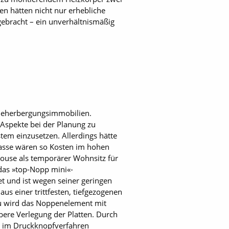
 hätten nicht nur erhebliche
gebracht – ein unverhältnismäßig
r Beherbergungsimmobilien.
Aspekte bei der Planung zu
em einzusetzen. Allerdings hätte
masse wären so Kosten im hohen
thouse als temporärer Wohnsitz für
das »top-Nopp mini«-
t und ist wegen seiner geringen
s einer trittfesten, tiefgezogenen
au wird das Noppenelement mit
ubere Verlegung der Platten. Durch
d im Druckknopfverfahren