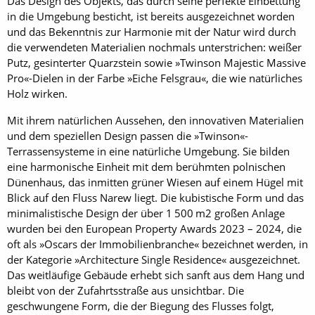
Das Design des Objekts, das durch seine perfekte Einbettung
in die Umgebung besticht, ist bereits ausgezeichnet worden
und das Bekenntnis zur Harmonie mit der Natur wird durch
die verwendeten Materialien nochmals unterstrichen: weißer
Putz, gesinterter Quarzstein sowie »Twinson Majestic Massive
Pro«-Dielen in der Farbe »Eiche Felsgrau«, die wie natürliches
Holz wirken.
Mit ihrem natürlichen Aussehen, den innovativen Materialien
und dem speziellen Design passen die »Twinson«-
Terrassensysteme in eine natürliche Umgebung. Sie bilden
eine harmonische Einheit mit dem berühmten polnischen
Dünenhaus, das inmitten grüner Wiesen auf einem Hügel mit
Blick auf den Fluss Narew liegt. Die kubistische Form und das
minimalistische Design der über 1 500 m2 großen Anlage
wurden bei den European ­Property Awards 2023 – 2024, die
oft als »Oscars der Immobilienbranche« bezeichnet werden, in
der Kategorie »Architecture Single Residence« ausgezeichnet.
Das weitläufige Gebäude erhebt sich sanft aus dem Hang und
bleibt von der Zufahrtsstraße aus unsichtbar. Die
geschwungene Form, die der Biegung des Flusses folgt,