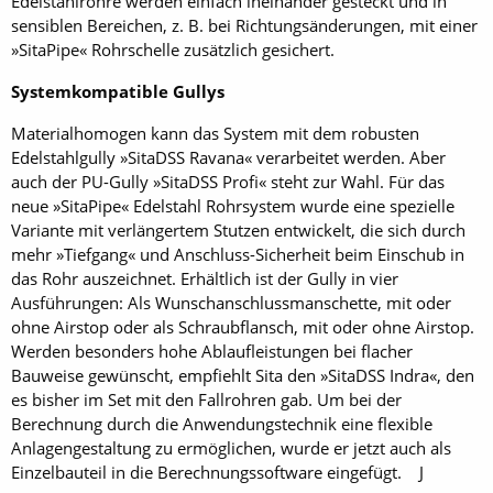
Edelstahlrohre werden einfach ineinander gesteckt und in
sensiblen Bereichen, z. B. bei Richtungsänderungen, mit einer
»SitaPipe« Rohrschelle zusätzlich gesichert.
Systemkompatible Gullys
Materialhomogen kann das System mit dem robusten
Edelstahlgully »SitaDSS Ravana« verarbeitet werden. Aber
auch der PU-Gully »SitaDSS Profi« steht zur Wahl. Für das
neue »SitaPipe« Edelstahl Rohrsystem wurde eine spezielle
Variante mit verlängertem Stutzen entwickelt, die sich durch
mehr »Tiefgang« und Anschluss-Sicherheit beim Einschub in
das Rohr auszeichnet. Erhältlich ist der Gully in vier
Ausführungen: Als Wunschanschlussmanschette, mit oder
ohne Airstop oder als Schraubflansch, mit oder ohne Airstop.
Werden besonders hohe Ablaufleistungen bei flacher
Bauweise gewünscht, empfiehlt Sita den »SitaDSS Indra«, den
es bisher im Set mit den Fallrohren gab. Um bei der
Berechnung durch die Anwendungstechnik eine flexible
Anlagengestaltung zu ermöglichen, wurde er jetzt auch als
Einzelbauteil in die Berechnungssoftware eingefügt. J