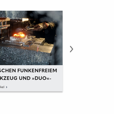
SCHEN FUNKENFREIEM
EIN HAMMERAUF
KZEUG UND »DUO«-
GANZ OHNE FUN
MER
kel
zum Artikel