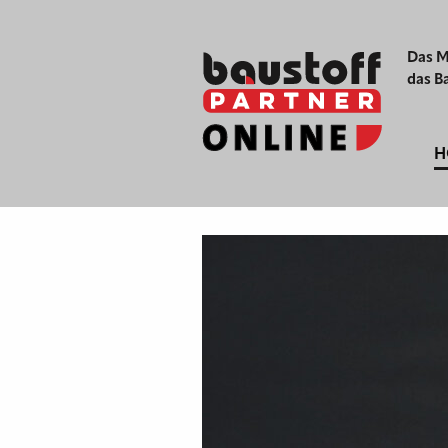
Das M
das B
H