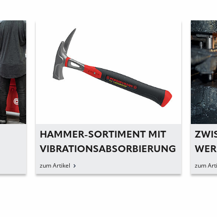
HAMMER-SORTIMENT MIT
ZWI
VIBRATIONSABSORBIERUNG
WER
HAM
zum Artikel
zum Arti