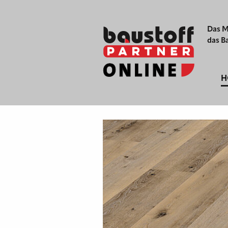
Das M
das B
H