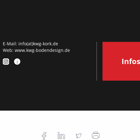
E-Mail:
info(at)kwg-kork.de
Web:
www.kwg-bodendesign.de
Info