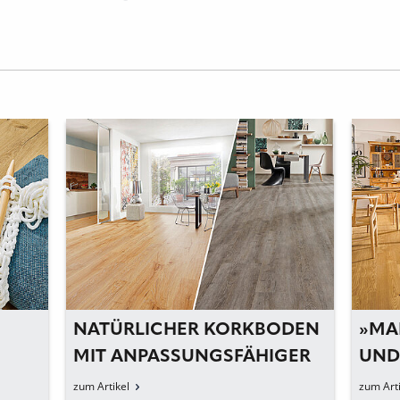
ODEN
»MADEIRA« – NATÜRLICH
JUB
GER
UND STRAPAZIERFÄHIG
JAH
zum Artikel
zum Art