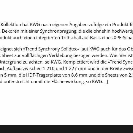
«-Kollektion hat KWG nach eigenen Angaben zufolge ein Produkt
n Dekoren mit einer Synchronprägung, die die ohnehin hochwerti
rodukt auch einen integrierten Trittschall auf Basis eines XPE-Sch
eignet sich »Trend Synchrony Solidtec« laut KWG auch für das O
s Sheet zur vollflächigen Verklebung bezogen werden. Wie hier ist 
Untergrund zu achten, so KWG. Komplettiert wird die »Trend Sync
je nach Aufbau zwischen 1 210 und 1 227 mm und in der Breite 
on 5 mm, die HDF-Trägerplatte von 8,6 mm und die Sheets von 2,
nd unterstreicht damit die Flächenwirkung, so KWG. J