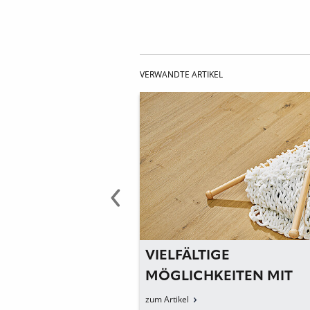
VERWANDTE ARTIKEL
GE
NATÜRLICHER KORKB
EITEN MIT
MIT ANPASSUNGSFÄHI
TEN DEKOREN
OPTIK
zum Artikel