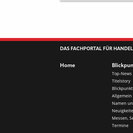
R NEUEN
ARIANTE
DAS FACHPORTAL FÜR HANDE
Home
Blickpu
Top-News
Titelstory
Blickpunkt
Allgemein 
Namen u
Neuigkeit
Messen, S
Termine