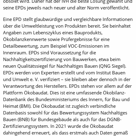
obsolet wird. Daher hat der IVH die beste Lösung gewählt und
seine EPDs jeweils nach neuer und alter Norm veröffentlicht.
Eine EPD stellt glaubwürdige und vergleichbare Informationen
über die Umweltleistung von Produkten bereit. Sie beinhaltet
Angaben zum Lebenszyklus eines Bauprodukts,
Ökobilanzkennwerte sowie Prüfergebnisse für eine
Detailbewertung, zum Beispiel VOC-Emissionen im
Innenraum. EPDs sind Voraussetzung für die
Nachhaltigkeitszertifizierung von Bauwerken, etwa beim
neuen Qualitätssiegel für Nachhaltiges Bauen (QNG Siegel).
EPDs werden von Experten erstellt und vom Institut Bauen
und Umwelt e. V. verifiziert – sie bleiben aber dennoch in der
Verantwortung des Herstellers. EPDs stehen vor allem auf der
Plattform Ökobaudat. Dies ist eine umfassende Ökobilanz-
Datenbank des Bundesministeriums des Innern, für Bau und
Heimat (BMI). Die Ökobaudat ist zugleich verbindliche
Datenbasis sowohl für das Bewertungssystem Nachhaltiges
Bauen (BNB) für Bundesgebäude als auch für das DGNB-
Zertifizierungssystem. In 2021 wurde die Ökobaudat
dahingehend erneuert, als dass erstmals auch Daten gemäß