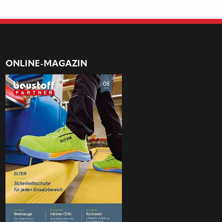
CHTERT PRÄZISE Ü
WACHUNG VON A
GEN UND H
TELLUNGSPROZESSEN
ONLINE-MAGAZIN