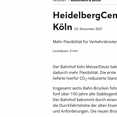
Aktuelles
Mauerwerk & Beton
HeidelbergCem
Köln
02. Dezember 2021
Mehr Flexibilität für Verkehrsknot
Lesedauer:
4
min
Der Bahnhof Köln Messe/Deutz bek
dadurch mehr Flexibilität. Die erst
lieferte hierfür CO
-reduzierte Stan
2
Insgesamt sechs Bahn-Brücken führ
fünf über 100 Jahre alte Stabbogen
Der Bahnhof bekommt durch einen 
die Durchfahrtshöhe der alten Eis
und Anforderungen. Die neuen Brü