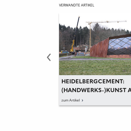
VERWANDTE ARTIKEL
RGCEMENT
HEIDELBERGCEMENT:
SICH DEM M
(HANDWERKS-)KUNST 
KENNEDY-N
BAU
zum Artikel
AN