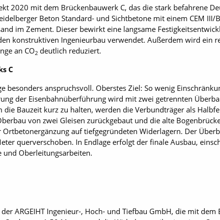
kt 2020 mit dem Brückenbauwerk C, das die stark befahrene De
Heidelberger Beton Standard- und Sichtbetone mit einem CEM III/B 
and im Zement. Dieser bewirkt eine langsame Festigkeitsentwic
den konstruktiven Ingenieurbau verwendet. Außerdem wird ein re
enge an CO
deutlich reduziert.
2
ks C
lage besonders anspruchsvoll. Oberstes Ziel: So wenig Einschränk
rung der Eisenbahnüberführung wird mit zwei getrennten Überbau
e Bauzeit kurz zu halten, werden die Verbundträger als Halbferti
Oberbau von zwei Gleisen zurückgebaut und die alte Bogenbrück
 Ortbetonergänzung auf tiefgegründeten Widerlagern. Der Überba
Meter querverschoben. In Endlage erfolgt der finale Ausbau, einsc
 und Oberleitungsarbeiten.
n der ARGEIHT Ingenieur-, Hoch- und Tiefbau GmbH, die mit dem