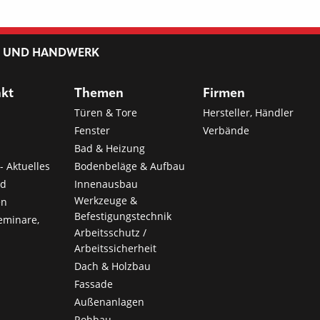
RLEI
BER
NLA
L UND HANDWERK
ERS
nkt
Themen
Firmen
Türen & Tore
Hersteller, Händler
Fenster
Verbände
Bad & Heizung
- Aktuelles
Bodenbeläge & Aufbau
nd
Innenausbau
Werkzeuge &
en
Befestigungstechnik
eminare,
Arbeitsschutz /
Arbeitssicherheit
Dach & Holzbau
Fassade
Außenanlagen
Rohbau