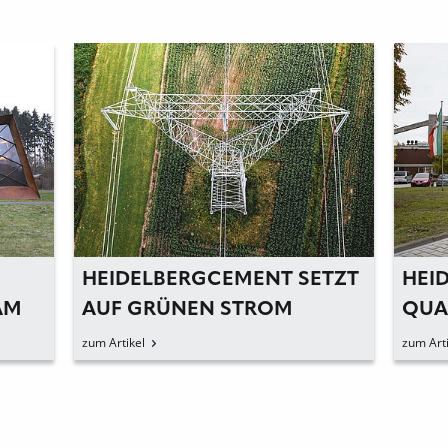
HEIDELBERGCEMENT SETZT
HEI
AM
AUF GRÜNEN STROM
QUAL
NEU
zum Artikel
zum Arti
PRO
MIT
GRO