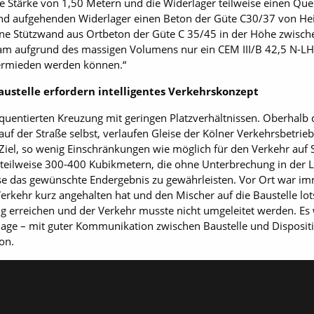
e Stärke von 1,50 Metern und die Widerlager teilweise einen Quer
 und aufgehenden Widerlager einen Beton der Güte C30/37 von He
eine Stützwand aus Ortbeton der Güte C 35/45 in der Höhe zwisc
kam aufgrund des massigen Volumens nur ein CEM III/B 42,5 N-LH/S
vermieden werden können.“
austelle erfordern intelligentes Verkehrskonzept
frequentierten Kreuzung mit geringen Platzverhältnissen. Oberhalb
uf der Straße selbst, verlaufen Gleise der Kölner Verkehrsbetrie
iel, so wenig Einschränkungen wie möglich für den Verkehr auf 
 teilweise 300-400 Kubikmetern, die ohne Unterbrechung in der 
se das gewünschte Endergebnis zu gewährleisten. Vor Ort war im
Verkehr kurz angehalten hat und den Mischer auf die Baustelle lo
 erreichen und der Verkehr musste nicht umgeleitet werden. Es
nage – mit guter Kommunikation zwischen Baustelle und Dispositio
on.