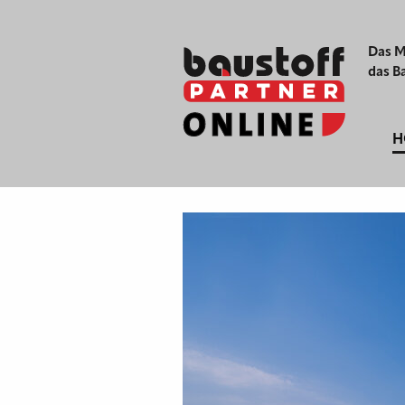
Das M
das B
H