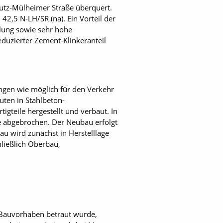
utz-Mülheimer Straße überquert.
42,5 N-LH/SR (na). Ein Vorteil der
klung sowie sehr hohe
duzierter Zement-Klinkeranteil
ungen wie möglich für den Verkehr
ten in Stahlbeton-
gteile hergestellt und verbaut. In
e abgebrochen. Der Neubau erfolgt
u wird zunächst in Herstelllage
hließlich Oberbau,
 Bauvorhaben betraut wurde,