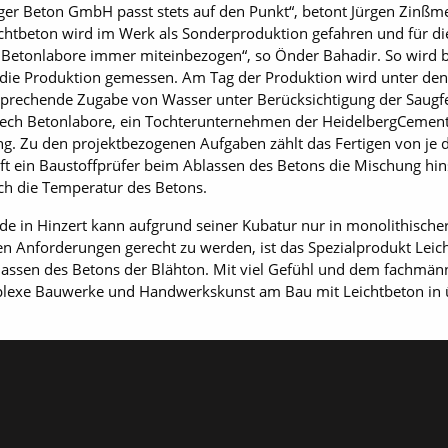
er Beton GmbH passt stets auf den Punkt“, betont Jürgen Zinßme
eichtbeton wird im Werk als Sonderproduktion gefahren und für di
 Betonlabore immer miteinbezogen“, so Önder Bahadir. So wird b
r die Produktion gemessen. Am Tag der Produktion wird unter de
prechende Zugabe von Wasser unter Berücksichtigung der Saugfe
otech Betonlabore, ein Tochterunternehmen der HeidelbergCeme
. Zu den projektbezogenen Aufgaben zählt das Fertigen von je 
 ein Baustoffprüfer beim Ablassen des Betons die Mischung hins
ch die Temperatur des Betons.
e in Hinzert kann aufgrund seiner Kubatur nur in monolithische
n Anforderungen gerecht zu werden, ist das Spezialprodukt Leich
blassen des Betons der Blähton. Mit viel Gefühl und dem fachm
plexe Bauwerke und Handwerkskunst am Bau mit Leichtbeton in 