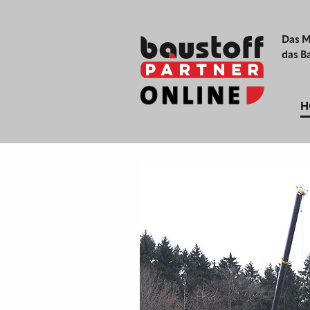
Das M
das B
H