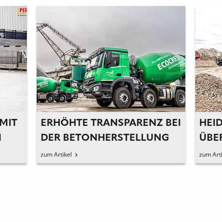
RHÖHTE TRANSPARENZ BEI
HEIDELBERG 
DER BETONHERSTELLUNG
ÜBERNIMMT D
RWG I HOLDI
m Artikel
zum Artikel