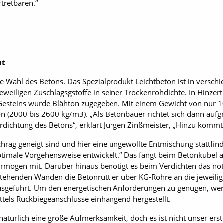
tretbaren.“
ut
 Wahl des Betons. Das Spezialprodukt Leichtbeton ist in verschi
jeweiligen Zuschlagsgstoffe in seiner Trockenrohdichte. In Hinze
 Gesteins wurde Blähton zugegeben. Mit einem Gewicht von nur 1
 (2000 bis 2600 kg/m3). „Als Betonbauer richtet sich dann aufg
rdichtung des Betons“, erklärt Jürgen Zinßmeister, „Hinzu komm
hräg geneigt sind und hier eine ungewollte Entmischung stattfi
timale Vorgehensweise entwickelt.“ Das fängt beim Betonkübel an
mögen mit. Darüber hinaus benötigt es beim Verdichten das nöti
stehenden Wänden die Betonrüttler über KG-Rohre an die jeweili
usgeführt. Um den energetischen Anforderungen zu genügen, we
ttels Rückbiegeanschlüsse einhängend hergestellt.
atürlich eine große Aufmerksamkeit, doch es ist nicht unser erst