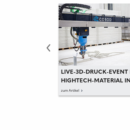
ENTRUM
LIVE-3D-DRUCK-EVENT MIT
E
HIGHTECH-MATERIAL IN
WEISSENHORN
zum Artikel
zu