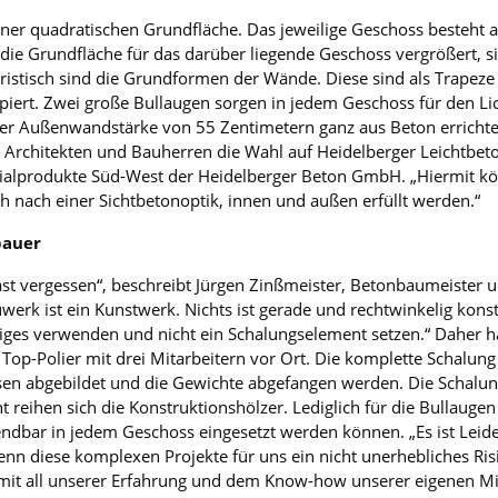
ner quadratischen Grundfläche. Das jeweilige Geschoss besteht
die Grundfläche für das darüber liegende Geschoss vergrößert, s
eristisch sind die Grundformen der Wände. Diese sind als Trapeze
ipiert. Zwei große Bullaugen sorgen in jedem Geschoss für den Li
er Außenwandstärke von 55 Zentimetern ganz aus Beton errichtet.
rchitekten und Bauherren die Wahl auf Heidelberger Leichtbeton
zialprodukte Süd-West der Heidelberger Beton GmbH. „Hiermit k
 nach einer Sichtbetonoptik, innen und außen erfüllt werden.“
bauer
st vergessen“, beschreibt Jürgen Zinßmeister, Betonbaumeister 
 ist ein Kunstwerk. Nichts ist gerade und rechtwinkelig konstr
rtiges verwenden und nicht ein Schalungselement setzen.“ Daher 
Top-Polier mit drei Mitarbeitern vor Ort. Die komplette Schalung 
n abgebildet und die Gewichte abgefangen werden. Die Schalung
ht reihen sich die Konstruktionshölzer. Lediglich für die Bullaugen
dbar in jedem Geschoss eingesetzt werden können. „Es ist Leide
enn diese komplexen Projekte für uns ein nicht unerhebliches R
 mit all unserer Erfahrung und dem Know-how unserer eigenen Mi