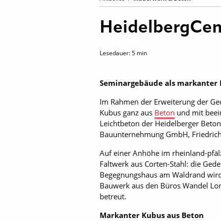
HeidelbergCem
Lesedauer:
5
min
Seminargebäude als markanter 
Im Rahmen der Erweiterung der Ged
Kubus ganz aus
Beton
und mit beei
Leichtbeton der Heidelberger Beto
Bauunternehmung GmbH, Friedrich
Auf einer Anhöhe im rheinland-pfäl
Faltwerk aus Corten-Stahl: die Ged
Begegnungshaus am Waldrand wird d
Bauwerk aus den Büros Wandel Lorc
betreut.
Markanter Kubus aus Beton