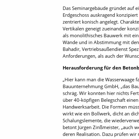
Das Seminargebäude gründet auf ei
Erdgeschoss auskragend konzipiert 
zentriert konisch angelegt. Charakt
Vertikalen geneigt zueinander konz
als monolithisches Bauwerk mit ein
Wände und in Abstimmung mit den A
Bahadir, Vertriebsaußendienst Spe
Anforderungen, als auch der Wunsch
Herausforderung für den Beton
„Hier kann man die Wasserwaage fa
Bauunternehmung GmbH, „das Bauwerk
schräg. Wir konnten hier nichts Fe
über 40-köpfigen Belegschaft einen 
Handwerksarbeit. Die Formen müsse
wirkt wie ein Bollwerk, dicht an dic
Schalungslemente, die wiederverwen
betont Jürgen Zinßmeister, „auch w
deren Realisation. Dazu prüfen wir