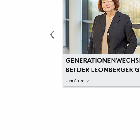
NTAKTLOSE
GENERATIONENWECHS
E FÜR EINE
BEI DER LEONBERGER 
« ARCHITEKTUR
GMBH
zum Artikel