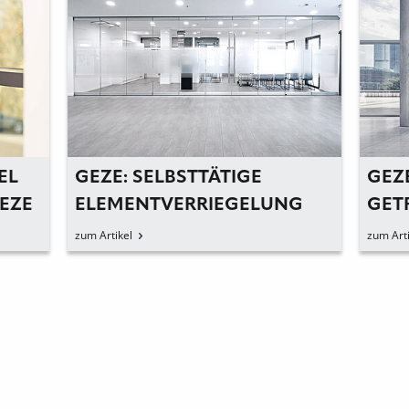
EL
GEZE: SELBSTTÄTIGE
GEZ
GEZE
ELEMENTVERRIEGELUNG
GET
DURCH BEWEGEN DER
zum Artikel
zum Arti
ELEMENTE