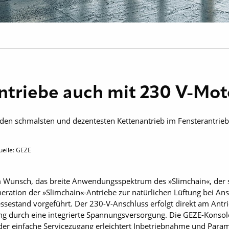
ntriebe auch mit 230 V-Mo
 den schmalsten und dezentesten Kettenantrieb im Fensterantrie
uelle: GEZE
m Wunsch, das breite Anwendungsspektrum des »Slimchain«, der si
neration der »Slimchain«-Antriebe zur natürlichen Lüftung bei A
estand vorgeführt. Der 230-V-Anschluss erfolgt direkt am Antri
ng durch eine integrierte Spannungsversorgung. Die GEZE-Konsole
er einfache Servicezugang erleichtert Inbetriebnahme und Param