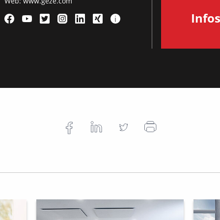
Web:
www.geze.com
Info