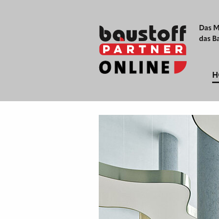
Das M
das B
H