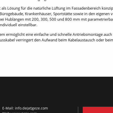
t als Lösung für die natürliche Lüftung im Fassadenbereich konzi
 Bürogebäude, Krankenhäuser, Sportstätte sowie in den eigenen vi
ik bei Hublängen mit 200, 300, 500 und 800 mm mit parametrierb
dividuell einstellbar.
tem ermöglicht eine einfache und schnelle Antriebsmontage auch 
lusskabel verringert den Aufwand beim Kabelaustausch oder be
E-Mail:
info.de(at)geze.com