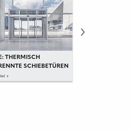
E: THERMISCH
GEZE: JUBILARE F
RENNTE SCHIEBETÜREN
DER GESCHÄFTS
kel
zum Artikel