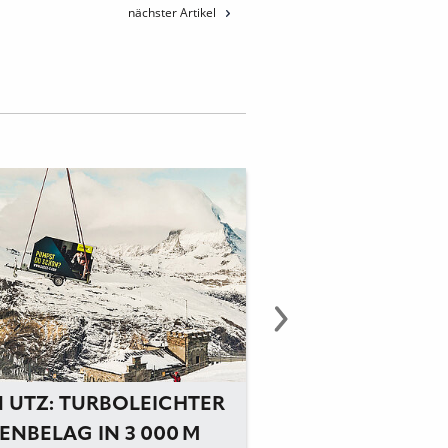
nächster Artikel
N UTZ: TURBOLEICHTER
UZIN UTZ ERHÄL
ENBELAG IN 3 000 M
UMWELTMANAGE