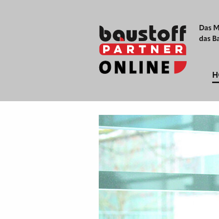
Das M
das B
H