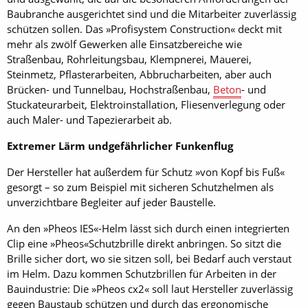
Baubranche ausgerichtet sind und die Mitarbeiter zuverlässig
schützen sollen. Das »Profisystem Construction« deckt mit
mehr als zwölf Gewerken alle Einsatzbereiche wie
Straßenbau, Rohrleitungsbau, Klempnerei, Mauerei,
Steinmetz, Pflasterarbeiten, Abbrucharbeiten, aber auch
Brücken- und Tunnelbau, Hochstraßenbau,
Beton
- und
Stuckateurarbeit, Elektroinstallation, Fliesenverlegung oder
auch Maler- und Tapezierarbeit ab.
Extremer Lärm und­gefährlicher Funkenflug
Der Hersteller hat außerdem für Schutz »von Kopf bis Fuß«
gesorgt – so zum Beispiel mit sicheren Schutzhelmen als
unverzichtbare Begleiter auf jeder Baustelle.
An den »Pheos IES«-Helm lässt sich durch einen integrierten
Clip eine »Pheos«­Schutzbrille direkt anbringen. So sitzt die
Brille sicher dort, wo sie sitzen soll, bei Bedarf auch verstaut
im Helm. Dazu kommen Schutzbrillen für Arbeiten in der
Bauindustrie: Die »Pheos cx2« soll laut Hersteller zuverlässig
gegen Baustaub schützen und durch das ergonomische