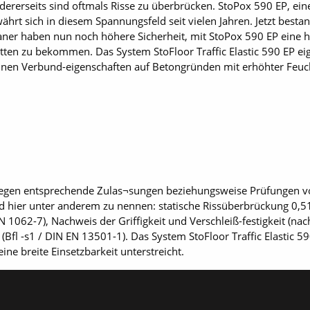
ererseits sind oftmals Risse zu überbrücken. StoPox 590 EP, ein
hrt sich in diesem Spannungsfeld seit vielen Jahren. Jetzt besta
ner haben nun noch höhere Sicherheit, mit StoPox 590 EP eine h
tten zu bekommen. Das System StoFloor Traffic Elastic 590 EP ei
inen Verbund-eigenschaften auf Betongründen mit erhöhter Feuch
 liegen entsprechende Zulas¬sungen beziehungsweise Prüfungen v
 hier unter anderem zu nennen: statische Rissüberbrückung 0,5
1062-7), Nachweis der Griffigkeit und Verschleiß-festigkeit (nach
 (Bfl -s1 / DIN EN 13501-1). Das System StoFloor Traffic Elastic 5
ne breite Einsetzbarkeit unterstreicht.