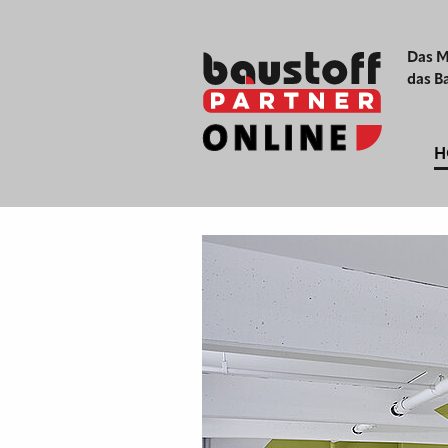
Das M
das B
H