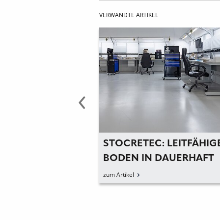
VERWANDTE ARTIKEL
C: TRAUER UM
STOCRETEC: LEITFÄHIG
TMEISTER
BODEN IN DAUERHAFT
ATTRAKTIVER OPTIK
zum Artikel