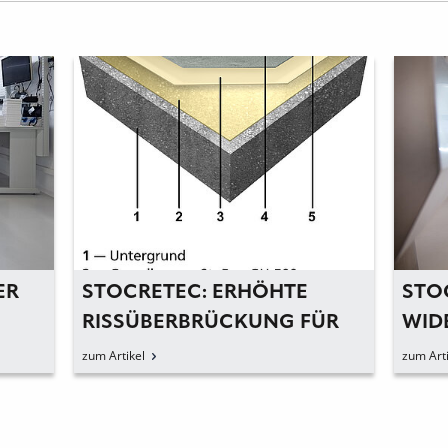
ER
STOCRETEC: ERHÖHTE
STO
RISSÜBERBRÜCKUNG FÜR
WID
VERKEHRSFLÄCHEN
BEL
zum Artikel
zum Arti