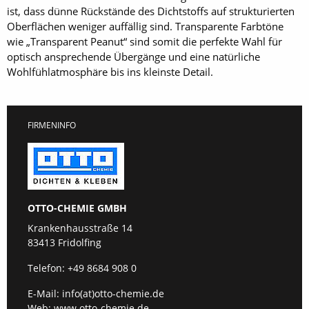
ist, dass dünne Rückstände des Dichtstoffs auf strukturierten
Oberflächen weniger auffällig sind. Transparente Farbtöne
wie „Transparent Peanut“ sind somit die perfekte Wahl für
optisch ansprechende Übergänge und eine natürliche
Wohlfühlatmosphäre bis ins kleinste Detail.
FIRMENINFO
OTTO-CHEMIE GMBH
Krankenhausstraße 14
83413 Fridolfing
Telefon:
+49 8684 908 0
E-Mail:
info(at)otto-chemie.de
Web:
www.otto-chemie.de