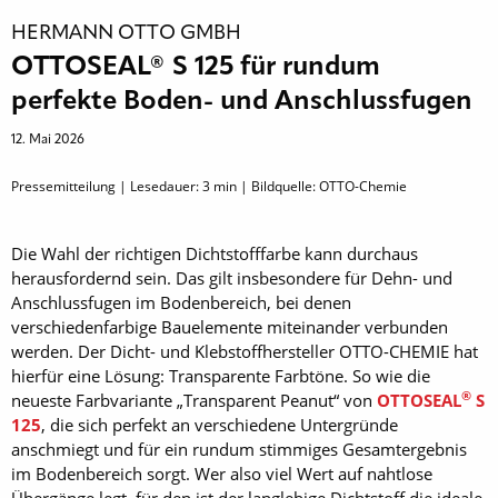
HERMANN OTTO GMBH
OTTOSEAL® S 125 für rundum
perfekte Boden- und Anschlussfugen
12. Mai 2026
Pressemitteilung | Lesedauer:
3
min | Bildquelle: OTTO-Chemie
Die Wahl der richtigen Dichtstofffarbe kann durchaus
herausfordernd sein. Das gilt insbesondere für Dehn- und
Anschlussfugen im Bodenbereich, bei denen
verschiedenfarbige Bauelemente miteinander verbunden
werden. Der Dicht- und Klebstoffhersteller OTTO-CHEMIE hat
hierfür eine Lösung: Transparente Farbtöne. So wie die
®
neueste Farbvariante „Transparent Peanut“ von
OTTOSEAL
S
125
, die sich perfekt an verschiedene Untergründe
anschmiegt und für ein rundum stimmiges Gesamtergebnis
im Bodenbereich sorgt. Wer also viel Wert auf nahtlose
Übergänge legt, für den ist der langlebige Dichtstoff die ideale