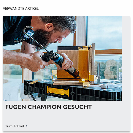
VERWANDTE ARTIKEL
EN CHAMPION GESUCHT
ZWEI
GEN
kel
zum Arti