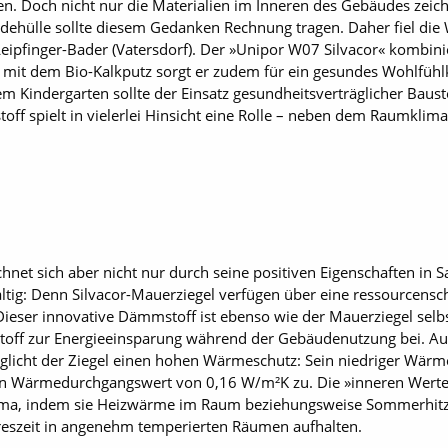
en. Doch nicht nur die Materialien im Inneren des Gebäudes zei
dehülle sollte diesem Gedanken Rechnung tragen. Daher fiel die W
pfinger-Bader (Vatersdorf). Der »Unipor W07 Silvacor« kombinie
it dem Bio-Kalkputz sorgt er zudem für ein gesundes Wohlfühl
 Kindergarten sollte der Einsatz gesundheitsverträglicher Bau­sto
ff spielt in vielerlei Hinsicht eine Rolle – neben dem Raumklima
hnet sich aber nicht nur durch seine positiven Eigenschaften in 
ltig: Denn Silvacor-Mauerziegel verfügen über eine ressourcens
Dieser innovative Dämmstoff ist ebenso wie der Mauerziegel selbs
toff zur Energieeinsparung während der Gebäudenutzung bei. A
glicht der Ziegel einen hohen Wärmeschutz: Sein niedriger Wärme
n Wärmedurchgangswert von 0,16 W/m²K zu. Die »inneren Werte«
lima, indem sie Heizwärme im Raum beziehungsweise Sommerhitze
hreszeit in angenehm temperierten Räumen aufhalten.