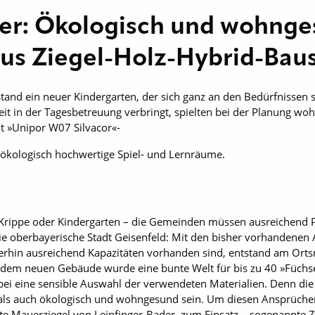
der: Ökologisch und wohnge
us Ziegel-Holz-Hybrid-Bau
and ein neuer Kindergarten, der sich ganz an den Bedürfnissen se
t in der Tagesbetreuung verbringt, spielten bei der Planung wo
it »Unipor W07 Silvacor«-
 ökologisch hochwertige Spiel- und Lernräume.
rippe oder Kindergarten – die Gemeinden müssen ausreichend Pl
die oberbayerische Stadt Geisenfeld: Mit den bisher vorhandenen
erhin ausreichend Kapazitäten vorhanden sind, entstand am Orts
t dem neuen Gebäude wurde eine bunte Welt für bis zu 40 »Füchs
bei eine sensible Auswahl der verwendeten Materialien. Denn die
als auch ökologisch und wohngesund sein. Um diesen Ansprüche
e Mauerziegel von Leipfinger-Bader zum Einsatz – sogenannte Zi