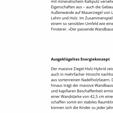
mit mineralischem Kalkputz verseh
Eigenschaften aus – auch die Gebäu
Außenwände auf Mauerziegel von Lei
Lehm und Holz. Im Zusammenspiel m
einem so sensiblen Umfeld wie einem
Finsterer. »Der passende Wandbausto
Ausgeklügeltes Energiekonzept
Der massive Ziegel-Holz-Hybrid zeic
auch in mehrfacher Hinsicht nachha
aus sortenreinen Nadelholzfasern. 
hinaus trägt der massive Wandbaus
und kapillaren Beschaffenheit ermö
einer Wandstärke von 42,5 cm eine
schaffen somit ein stabiles Raumk
können sich die Kinder zu jeder Ja