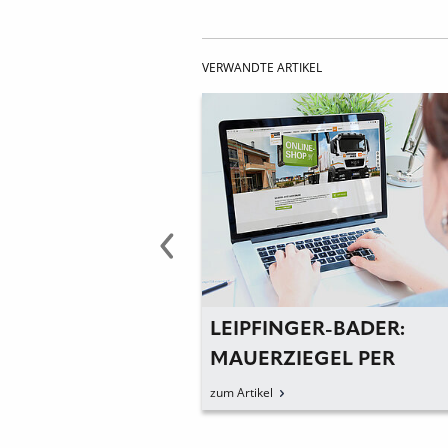
VERWANDTE ARTIKEL
LEIPFINGER-BADER:
LEI
RAUM
MAUERZIEGEL PER
ÜB
MAUSKLICK
GM
zum Artikel
zum Ar