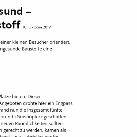
sund –
stoff
10. Oktober 2019
iner kleinen Besucher orientiert.
hngesunde Baustoffe eine
ätze bieten. Dieser
 Angeboten drohte hier ein Engpass
rand nun die insgesamt fünfte
e« und »Grashüpfer« geschaffen.
 neuen Räumlichkeiten sollten
n gerecht zu werden, kamen als
egel-Holz-Hybrid-baustoffe.