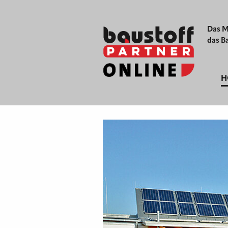
Das M
das B
H