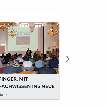
LEIPFINGER-BADER: EINE
 INS NEUE
„STERNSTUNDE“ FÜR VIELE
zum Artikel