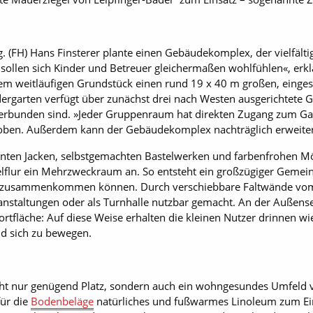
ng. (FH) Hans Finsterer plante einen Gebäudekomplex, der vielfälti
r sollen sich Kinder und Betreuer gleichermaßen wohlfühlen«, erklä
dem weitläufigen Grundstück einen rund 19 x 40 m großen, einges
indergarten verfügt über zunächst drei nach Westen ausgerichtete
verbunden sind. »Jeder Gruppenraum hat direkten Zugang zum Ga
hoben. Außerdem kann der Gebäudekomplex nachträglich erweite
bunten Jacken, selbstgemachten Bastelwerken und farbenfrohen M
elflur ein Mehrzweckraum an. So entsteht ein großzügiger Gemein
 zusammenkommen können. Durch verschiebbare Faltwände vom 
ranstaltungen oder als Turnhalle nutzbar gemacht. An der Außen
rtfläche: Auf diese Weise erhalten die kleinen Nutzer drinnen wi
nd sich zu bewegen.
t nur genügend Platz, sondern auch ein wohngesundes Umfeld vor
für die
Bodenbeläge
natürliches und fußwarmes Linoleum zum Ei