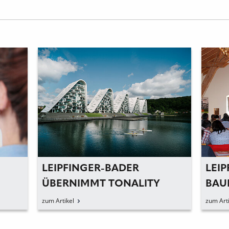
PFINGER-BADER
LEIPFINGER: MIT
ERNIMMT TONALITY
BAUFACHWISSEN
BH
JAHR
tikel
zum Artikel