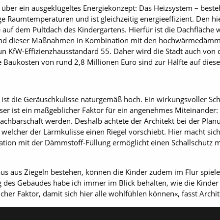
 über ein ausgeklügeltes Energiekonzept: Das Heizsystem – be
e Raumtemperaturen und ist gleichzeitig energieeffizient. Den hi
 auf dem Pultdach des Kindergartens. Hierfür ist die Dachfläche
rund dieser Maßnahmen in Kombination mit den hochwärmedämm
n KfW-Effizienzhausstandard 55. Daher wird die Stadt auch von
ie Baukosten von rund 2,8 Millionen Euro sind zur Hälfte auf diese
ist die Geräuschkulisse naturgemäß hoch. Ein wirkungsvoller Scha
eser ist ein maßgeblicher Faktor für ein angenehmes Miteinander:
Nachbarschaft werden. Deshalb achtete der Architekt bei der Plan
lcher der Lärmkulisse einen Riegel vorschiebt. Hier macht sich
ination mit der Dämmstoff-Füllung ermöglicht einen Schallschut
s aus Ziegeln bestehen, können die Kinder zudem im Flur spiele
 des Gebäudes habe ich immer im Blick behalten, wie die Kinder 
cher Faktor, damit sich hier alle wohlfühlen können«, fasst Arch