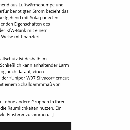
stehend aus Luftwärmepumpe und
erfür benötigten Strom bezieht das
 weitgehend mit Solarpaneelen
enden Eigenschaften des
 der KfW-Bank mit einem
 Weise mitfinanziert.
llschutz ist deshalb im
 Schließlich kann anhaltender Lärm
ung auch darauf, einen
 der »Unipor W07 Silvacor« erneut
z mit einem Schalldämmmaß von
n, ohne andere Gruppen in ihren
die Räumlichkeiten nutzen. Ein
itekt Finsterer zusammen. J