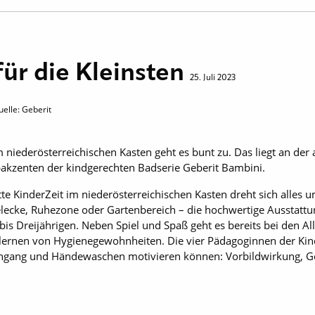
für die Kleinsten
25. Juli 2023
uelle: Geberit
 niederösterreichischen Kasten geht es bunt zu. Das liegt an der a
bakzenten der kindgerechten Badserie Geberit Bambini.
te KinderZeit im niederösterreichischen Kasten dreht sich alles 
lecke, Ruhezone oder Gartenbereich – die hochwertige Ausstattun
 bis Dreijährigen. Neben Spiel und Spaß geht es bereits bei den 
ernen von Hygienegewohnheiten. Die vier Pädagoginnen der Kinde
engang und Händewaschen motivieren können: Vorbildwirkung, Ge