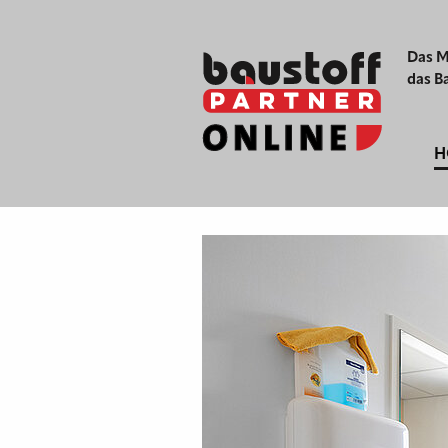
Das M
das B
H