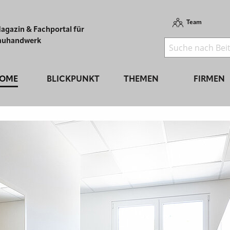
Team
agazin & Fachportal für
auhandwerk
OME
BLICKPUNKT
THEMEN
FIRMEN