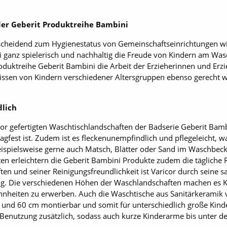
er Geberit Produktreihe Bambini
scheidend zum Hygienestatus von Gemeinschaftseinrichtungen wie
ei ganz spielerisch und nachhaltig die Freude von Kindern am Wa
roduktreihe Geberit Bambini die Arbeit der Erzieherinnen und Erz
nissen von Kindern verschiedener Altersgruppen ebenso gerecht 
dlich
or gefertigten Waschtischlandschaften der Badserie Geberit Bambi
lagfest ist. Zudem ist es fleckenunempfindlich und pflegeleicht, 
eispielsweise gerne auch Matsch, Blätter oder Sand im Waschbec
en erleichtern die Geberit Bambini Produkte zudem die tägliche 
en und seiner Reinigungsfreundlichkeit ist Varicor durch sein
g. Die verschiedenen Höhen der Waschlandschaften machen es Ki
hnheiten zu erwerben. Auch die Waschtische aus Sanitärkeramik 
und 60 cm montierbar und somit für unterschiedlich große Kinde
 Benutzung zusätzlich, sodass auch kurze Kinderarme bis unter 