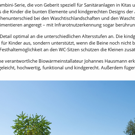
mbini-Serie, die von Geberit speziell für Sanitäranlagen in Kitas 
ass die Kinder die bunten Elemente und kindgerechten Designs de
henunterschied bei den Waschtischlandschaften und den Waschti
imentieren angeregt – mit Infrarotnutzerkennung sogar berühru
Detail optimal an die unterschiedlichen Altersstufen an. Die ki
 für Kinder aus, sondern unterstützt, wenn die Beine noch nicht 
sthaltemöglichkeit an den WC-Sitzen schützen die Kleinen zusät
me verantwortliche Biowärmeinstallateur Johannes Hausmann erklä
geleicht, hochwertig, funktional und kindgerecht. Außerdem fügen 