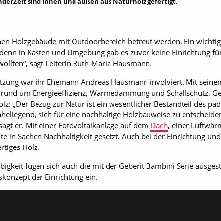
inderZeit sind innen und außen aus Naturholz gefertigt.
en Holzgebäude mit Outdoorbereich betreut werden. Ein wichtige
denn in Kasten und Umgebung gab es zuvor keine Einrichtung für
wollten“, sagt Leiterin Ruth-Maria Hausmann.
zung war ihr Ehemann Andreas Hausmann involviert. Mit sein
n rund um Energieeffizienz, Wärmedämmung und Schallschutz. G
lz: „Der Bezug zur Natur ist ein wesentlicher Bestandteil des p
heliegend, sich für eine nachhaltige Holzbauweise zu entscheiden
sagt er. Mit einer Fotovoltaikanlage auf dem
Dach
, einer Luftwä
e in Sachen Nachhaltigkeit gesetzt. Auch bei der Einrichtung und
rtiges Holz.
bigkeit fügen sich auch die mit der Geberit Bambini Serie ausgest
skonzept der Einrichtung ein.