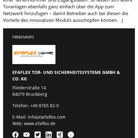
Toranlagen ebenfalls ganz einfach über die App zum
Netzwerk hinzufügen – damit Betreiber auch bei diesen die
Vorteile des innovativen Moduls ausschöpfen können. J
FIRMENINFO
EFAFLEX TOR- UND SICHERHEITSSYSTEME GMBH &
CO. KG
Fliederstraße 14
84079 Bruckberg
Telefon:
+49 8765 82-0
E-Mail:
info(at)efaflex.com
Web:
www.efaflex.de