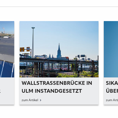
WALLSTRASSENBRÜCKE IN U
SIKA
R
LM INSTANDGESETZT
BER
CHER
RFO
zum Artikel
zum Arti