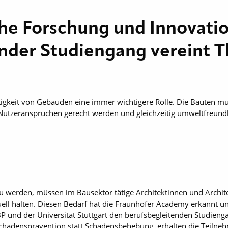
he Forschung und Innovatio
nder Studiengang vereint T
ltigkeit von Gebäuden eine immer wichtigere Rolle. Die Bauten m
n Nutzeransprüchen gerecht werden und gleichzeitig umweltfreundl
u werden, müssen im Bausektor tätige Architektinnen und Archit
tuell halten. Diesen Bedarf hat die Fraunhofer Academy erkannt u
IBP und der Universität Stuttgart den berufsbegleitenden Studi
chadensprävention statt Schadensbehebung, erhalten die Teilnehm