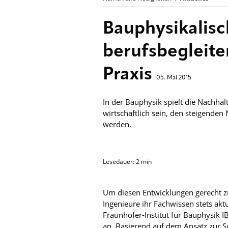
Bauphysikalisc
berufsbegleite
Praxis
05. Mai 2015
In der Bauphysik spielt die Nachha
wirtschaftlich sein, den steigende
werden.
Lesedauer:
2
min
Um diesen Entwicklungen gerecht z
Ingenieure ihr Fachwissen stets ak
Fraunhofer-Institut für Bauphysik 
an. Basierend auf dem Ansatz zur S