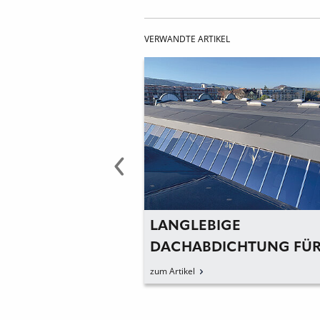
VERWANDTE ARTIKEL
ER
LANGLEBIGE
IONALEN
DACHABDICHTUNG FÜ
CHULE IN KÖLN
HISTORISCHE SHEDDÄ
zum Artikel
ND
ONELL