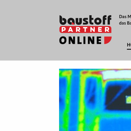
Das M
das B
H