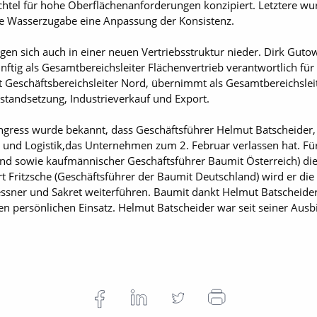
pachtel für hohe Oberflächenanforderungen konzipiert. Letztere w
le Wasserzugabe eine Anpassung der Konsistenz.
en sich auch in einer neuen Vertriebsstruktur nieder. Dirk Gutow
ünftig als Gesamtbereichsleiter Flächenvertrieb verantwortlich 
tzt Geschäftsbereichsleiter Nord, übernimmt als Gesamtbereichsl
standsetzung, Industrieverkauf und Export.
ess wurde bekannt, dass Geschäftsführer Helmut Batscheider, v
g und Logistik,das Unternehmen zum 2. Februar verlassen hat. 
and sowie kaufmännischer Geschäftsführer Baumit Österreich) di
 Fritzsche (Geschäftsführer der Baumit Deutschland) wird er di
ssner und Sakret weiterführen. Baumit dankt Helmut Batscheider 
n persönlichen Einsatz. Helmut Batscheider war seit seiner Ausb