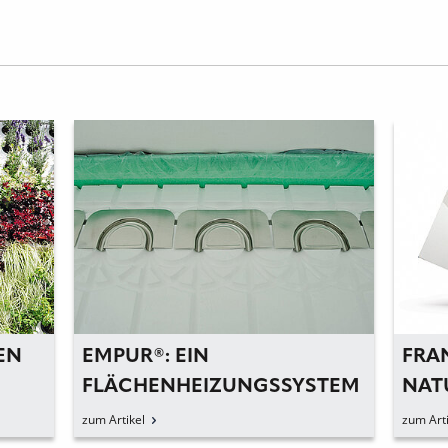
EMPUR®: EIN
FRANKEN
FLÄCHENHEIZUNGSSYSTEM
NATURRE
FÜR DEN TROCKENBAU
ALS ALTE
zum Artikel
zum Artikel
TROCKE