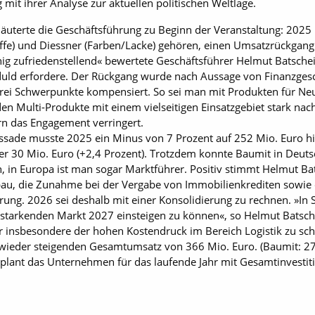
it ihrer Analyse zur aktuellen politischen Weltlage.
erläuterte die Geschäftsführung zu Beginn der Veranstaltung: 20
ffe) und Diessner (Farben/Lacke) gehören, einen Umsatzrückgang
ig zufriedenstellend« bewertete Geschäftsführer Helmut Batschei
eduld erfordere. Der Rückgang wurde nach Aussage von Finanzgesc
drei Schwerpunkte kompensiert. So sei man mit Produkten für Ne
 Multi-Produkte mit einem vielseitigen Einsatzgebiet stark nac
n das Engagement verringert.
ssade musste 2025 ein Minus von 7 Prozent auf 252 Mio. Euro hi
ner 30 Mio. Euro (+2,4 Prozent). Trotzdem konnte Baumit in Deuts
 in Europa ist man sogar Marktführer. Positiv stimmt Helmut Ba
 die Zunahme bei der Vergabe von Immobilienkrediten sowie di
rung. 2026 sei deshalb mit einer Konsolidierung zu rechnen. »I
erstarkenden Markt 2027 einsteigen zu können«, so Helmut Batsch
r insbesondere der hohen Kostendruck im Bereich Logistik zu sch
wieder steigenden Gesamtumsatz von 366 Mio. Euro. (Baumit: 278
plant das Unternehmen für das laufende Jahr mit Gesamtinvestit