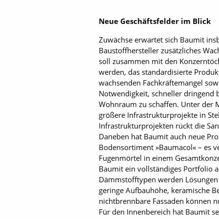
Neue Geschäftsfelder im Blick
Zuwächse erwartet sich Baumit insb
Baustoffhersteller zusätzliches Wac
soll zusammen mit den Konzerntöc
werden, das standardisierte Produk
wachsenden Fachkräftemangel sow
Notwendigkeit, schneller dringend 
Wohnraum zu schaffen. Unter der M
größere Infrastrukturprojekte in S
Infrastrukturprojekten rückt die 
Daneben hat Baumit auch neue Prod
Bodensortiment »Baumacol« – es ver
Fugenmörtel in einem Gesamtkonzep
Baumit ein vollständiges Portfoli
Dämmstofftypen werden Lösungen für
geringe Aufbauhöhe, keramische Belä
nichtbrennbare Fassaden können nu
Für den Innenbereich hat Baumit se