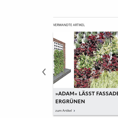
VERWANDTE ARTIKEL
SADE
»ADAM« LÄSST FASSADEN
T
ERGRÜNEN
EL«
zum Artikel