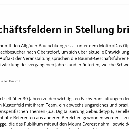
häftsfeldern in Stellung b
 Baumit den Allgäuer Baufachkongress – unter dem Motto »Das Gi
Fachbesucher nach Oberstdorf, um sich über aktuelle Entwicklung
Auftakt der Veranstaltung sprachen die Baumit-Geschäftsführer 
 Entwicklung des vergangenen Jahres und erläuterten, welche Sch
uelle: Baumit
t seit über 30 Jahren zu den wichtigsten Fachveranstaltungen de
von Küstenfeld mit ihrem Team, ein abwechslungsreiches und pra
pezifischen Themen (u.a. Digitalisierung,Gebäudetyp E, seriell
mhafte Referenten aus anderen Bereichen gewonnen werden – zu d
gge, die das Publikum mit auf den Mount Everest nahm, sowie de