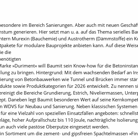
esondere im Bereich Sanierungen. Aber auch mit neuen Geschäfts
hstum generieren. Hier setzt man u. a. auf das Thema serielles B
htern Murexin (Bauchemie) und Austrotherm (Dämmstoffe) ein 
tpakete für modulare Bauprojekte anbieten kann. Auf diese Weise
ie die
benötigten
arke »Duriment« will Baumit sein Know-how für die Betoninstan
tellung zu bringen. Hintergrund: Mit dem wachsenden Bedarf an 
Sanierung von Betonbauwerken wie Tunnel und Brücken immer stär
ukte sowie Produktkategorien für 2026 entwickelt. Zu nennen si
einigt die Bereiche Grundierung, Estrich, Niveliermassen, Unter
t. Daneben legt Baumit besonderen Wert auf seine Kernkompeten
o an WDVS für Neubau und Sanierung. Neben klassischen Systemen
 eine Vielzahl von speziellen Einsatzfällen angeboten: schnell
ge, hoher Aufprallschutz bis 110 Joule, nachträgliche Isolierung
n auch viele pastöse Oberputze eingesetzt werden.
in Sortiment um die zement- und gipsfreien Spachtelmassen »Fin