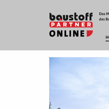
Das M
das B
H