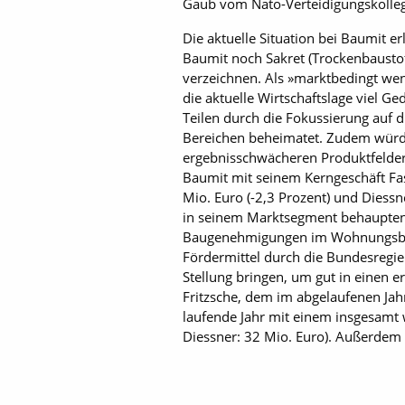
Gaub vom Nato-Verteidigungskolleg m
Die aktuelle Situation bei Baumit 
Baumit noch Sakret (Trockenbausto
verzeichnen. Als »marktbedingt wen
die aktuelle Wirtschaftslage viel G
Teilen durch die Fokussierung auf 
Bereichen beheimatet. Zudem würden
ergebnisschwächeren Produktfelder
Baumit mit seinem Kerngeschäft Fa
Mio. Euro (-2,3 Prozent) und Diess
in seinem Marktsegment behaupten,
Baugenehmigungen im Wohnungsbau,
Fördermittel durch die Bundesregie
Stellung bringen, um gut in einen 
Fritzsche, dem im abgelaufenen Jah
laufende Jahr mit einem insgesamt 
Diessner: 32 Mio. Euro). Außerdem 