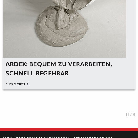
M ZU VERARBEITEN,
»STARK AN DEI
EHBAR
FEIERT SEINEN
zum Artikel
[170]