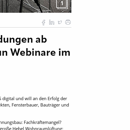
1
ldungen ab
un Webinare im
igital und will an den Erfolg der
ekten, Fensterbauer, Bauträger und
ohnungsbau: Fachkräftemangel?
 große Hebel Wohnraumlüftung: