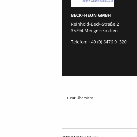
BECK+HEUN GMBH
Reinhold-Beck-Straße 2
35794 Mengerskirchen
Telefon:
+49 (0) 6476 91320
zur Übersicht