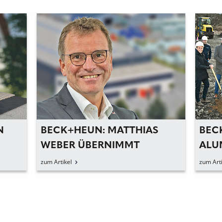
BECK+HEUN: NEUES
BEC
ALUMINIUMPROFILZENTRUM
DIGI
IM BAU
NÄC
zum Artikel
zum Arti