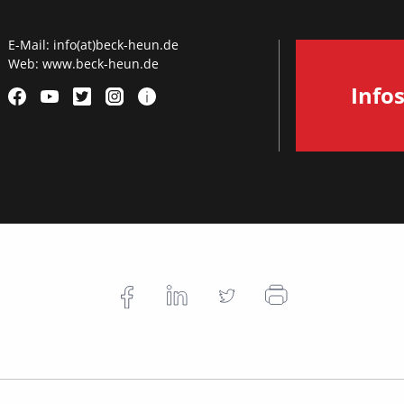
E-Mail:
info(at)beck-heun.de
Web:
www.beck-heun.de
Info