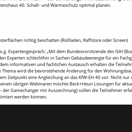
izienzhaus 40. Schall- und Wärmeschutz optimal planen.
rflächen richtig beschatten (Rollladen, Raffstore oder Screen)
 o.g. Expertengespräch: „Mit dem Bundesvorsitzende des GIH (Bu
den Experten schlechthin in Sachen Gebäudeenergie für ein Fachge
 dem informativen und fachlichen Austausch erhalten die Teilnehm
e Thema wird die bevorstehende Änderung für den Wohnungsbau 
em Zeitpunkt eine Angleichung an das KfW-EH 40 vor. Nicht nur d
 seinen übrigen Webinaren möchte Beck+Heun Lösungen für aktu
r Gamechanger mit Auszeichnung) sollen die Teilnehmer erfahr
imiert werden können.