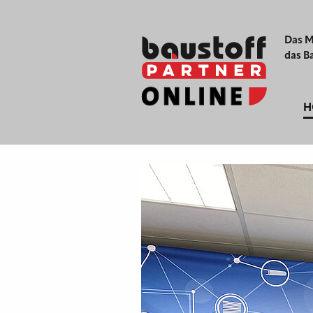
Das M
das B
H