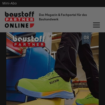
Mini-Abo
dieProfitester
Das Magazin & Fachportal für
das
Bauhandwerk
ONLINE-MAGAZIN