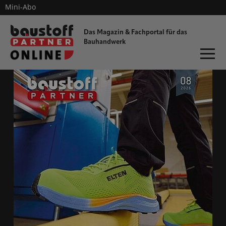
Mini-Abo
dieProfitester
Das Magazin & Fachportal für
das
Bauhandwerk
ONLINE-MAGAZIN