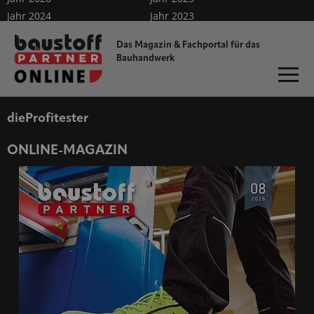
Jahr 2024
Jahr 2023
Jahr 2022
Jahr 2021
Das Magazin & Fachportal für
das
Jahr 2020
Jahr 2019
Bauhandwerk
Sonderveröffentlichungen
Abo
Mini-Abo
dieProfitester
ONLINE-MAGAZIN