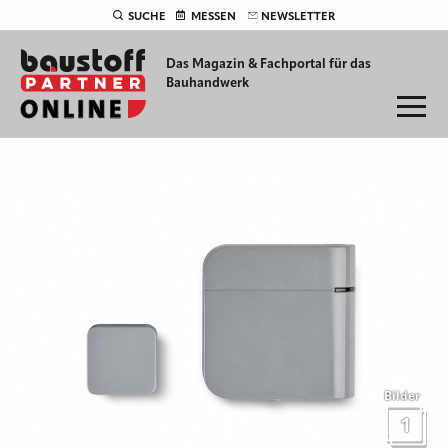
SUCHE
MESSEN
NEWSLETTER
Das Magazin & Fachportal für
das
Bauhandwerk
Bilder
1