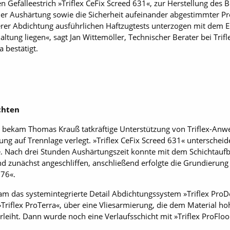
 Gefälleestrich »Triflex CeFix Screed 631«, zur Herstellung des B
ler Aushärtung sowie die Sicherheit aufeinander abgestimmter Pr
rer Abdichtung ausführlichen Haftzugtests unterzogen mit dem E
tung liegen«, sagt Jan Wittemöller, Technischer Berater bei Trif
 bestätigt.
chten
s bekam Thomas Krauß tatkräftige Unterstützung von Triflex-An
ng auf Trennlage verlegt. »Triflex CeFix Screed 631« unterscheid
e. Nach drei Stunden Aushärtungszeit konnte mit dem Schichtauf
 zunächst angeschliffen, anschließend erfolgte die Grundierung
276«.
m das systemintegrierte Detail Abdichtungssystem »Triflex ProDet
Triflex ProTerra«, über eine Vliesarmierung, die dem Material h
leiht. Dann wurde noch eine Verlaufsschicht mit »Triflex ProFloo