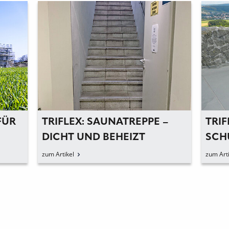
FÜR
TRIFLEX: SAUNATREPPE –
TRIF
DICHT UND BEHEIZT
SCH
BER
zum Artikel
zum Arti