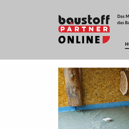
Das M
das B
H