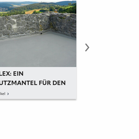
LEX: EIN
JENS NAGEL IST 
UTZMANTEL FÜR DEN
GESCHÄFTSFÜHR
GFRIED
kel
zum Artikel