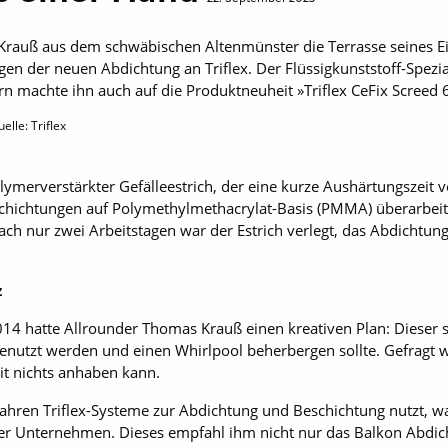
Krauß aus dem schwäbischen Altenmünster die Terrasse seines 
n der neuen Abdichtung an Triflex. Der Flüssigkunststoff-Spezial
n machte ihn auch auf die Produktneuheit »Triflex CeFix Scree
elle: Triflex
polymerverstärkter Gefälleestrich, der eine kurze Aushärtungszeit 
hichtungen auf Polymethylmethacrylat-Basis (PMMA) überarbeitb
 Nach nur zwei Arbeitstagen war der Estrich verlegt, das Abdichtun
z
4 hatte Allrounder Thomas Krauß einen kreativen Plan: Dieser s
genutzt werden und einen Whirlpool beherbergen sollte. Gefragt w
it nichts anhaben kann.
en Jahren Triflex-Systeme zur Abdichtung und Beschichtung nutzt,
er Unternehmen. Dieses empfahl ihm nicht nur das Balkon Abdich