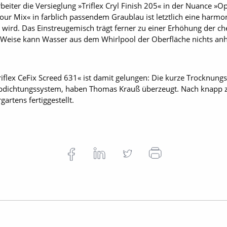
rbeiter die Versieglung »Triflex Cryl Finish 205« in der Nuance »Op
our Mix« in farblich passendem Graublau ist letztlich eine harmo
 wird. Das Einstreugemisch trägt ferner zu einer Erhöhung der 
e Weise kann Wasser aus dem Whirlpool der Oberfläche nichts an
riflex CeFix Screed 631« ist damit gelungen: Die kurze Trocknungs
bdichtungssystem, haben Thomas Krauß überzeugt. Nach knapp z
artens fertiggestellt.