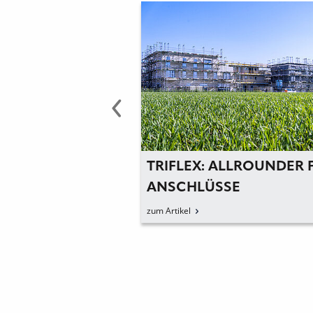
INTRAG AN
TRIFLEX: ALLROUNDER 
FEN
ANSCHLÜSSE
EN VERHINDERN
zum Artikel