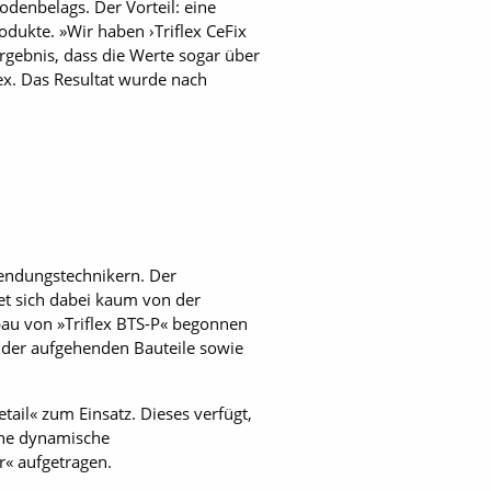
odenbelags. Der Vorteil: eine
odukte. »Wir haben ›Triflex CeFix
rgebnis, dass die Werte sogar über
lex. Das Resultat wurde nach
wendungstechnikern. Der
et sich dabei kaum von der
bau von »Triflex BTS-P« begonnen
 der aufgehenden Bauteile sowie
ail« zum Einsatz. Dieses verfügt,
ohe dynamische
r« aufgetragen.