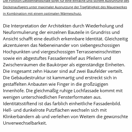
Die Poroton-Deckenrandschale sorgt für eine einfache und sichere Ausführung des
Deckenauflagers unter maximaler Ausnutzung der Tragfähigkeit des Mauerwerkes
in Kombination mit einem optimalen Wärmeschutz.
Die Interpretation der Architekten durch Wiederholung und
Neuformulierung der einzelnen Bauteile in Grundriss und
Ansicht schafft eine deutlich erkennbare Identität. Gleichzeitig
akzentuieren das Nebeneinander von siebengeschossigen
Hochpunkten und viergeschossigen Terrasseneinschnitten
sowie ein abgestuftes Fassadenrelief aus Pfeilern und
Zwischenräumen die Baukörper als eigenständige Einheiten.
Die insgesamt zehn Häuser sind auf zwei Baufelder verteilt.
Die Gebäudestruktur ist kammartig und erstreckt sich in
gestaffelten Anbauten wie Finger in die großzügigen
Innenhöfe. Die gleichmäßig ruhige Lochfassade kommt mit
wenigen unterschiedlichen Fensterformaten aus.
Identitätsstiftend ist das farblich einheitliche Fassadenbild.
Hell- und dunkelrote Putzflächen wechseln sich mit
Klinkerbändern ab und verleihen von Weitem die gewünschte
Unverwechselbarkeit.