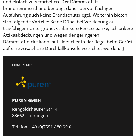
und einfach zu verarbeiten. Der Dämmstoff ist
brandhemmend und benötigt daher bei vollflächiger
Ausführung auch keine Brandschutzriegel. Weiterhin bieten
sich folgende Vorteile: Keine Dübel bei Verklebung auf
tragfähigem Untergrund, schlankere Fensterbänke, schlankere
Attikaabdeckungen und wegen der geringeren
Dämmstoffdicke kann laut Hersteller in der Regel beim Gerüst
auf eine zusätzliche Durchfallkonsole verzichtet werden. J
FIRMENINFO
PUREN GMBH
Rengoldshauser Str. 4
88662 Überlingen
Telefon:
+49 (0)7551 / 80 99 0