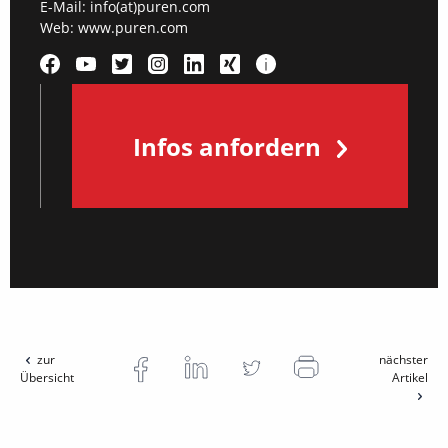
E-Mail:
info(at)puren.com
Web:
www.puren.com
Infos anfordern
zur
nächster
Übersicht
Artikel