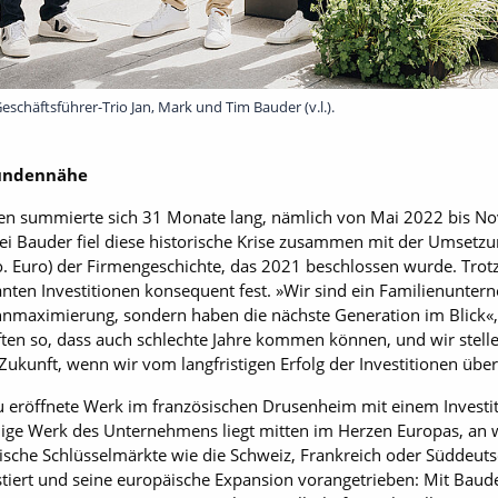
eschäftsführer-Trio Jan, Mark und Tim Bauder (v.l.).
Kundennähe
en summierte sich 31 Monate lang, nämlich von Mai 2022 bis N
Bei Bauder fiel diese historische Krise zusammen mit der Umsetz
. Euro) der Firmengeschichte, das 2021 beschlossen wurde. Trot
lanten Investitionen konsequent fest. »Wir sind ein Familienunter
nnmaximierung, sondern haben die nächste Generation im Blick«
ften so, dass auch schlechte Jahre kommen können, und wir stell
ukunft, wenn wir vom langfristigen Erfolg der Investitionen über
neu eröffnete Werk im französischen Drusenheim mit einem Inves
chige Werk des Unternehmens liegt mitten im Herzen Europas, an
päische Schlüsselmärkte wie die Schweiz, Frankreich oder Süddeu
tiert und seine europäische Expansion vorangetrieben: Mit Baude