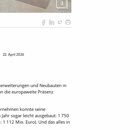
4
«
22. April 2026
onserweiterungen und Neubauten in
an die europaweite Präsenz
ternehmen konnte seine
Jahr sogar leicht ausgebaut: 1 750
 1 112 Mio. Euro). Und das alles in