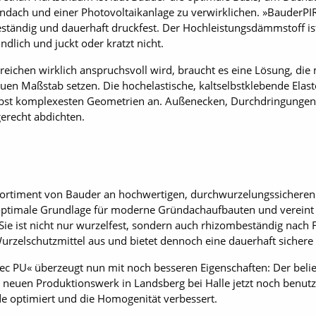
ach und einer Photovoltaikanlage zu verwirklichen. »BauderPIR
zebeständig und dauerhaft druckfest. Der Hochleistungsdämmstoff 
dlich und juckt oder kratzt nicht.
eichen wirklich anspruchsvoll wird, braucht es eine Lösung, die
euen Maßstab setzen. Die hochelastische, kaltselbstklebende El
lbst komplexesten Geometrien an. Außenecken, Durchdringungen
gerecht abdichten.
Sortiment von Bauder an hochwertigen, durchwurzelungssicher
 optimale Grundlage für moderne Gründachaufbauten und vereint S
Sie ist nicht nur wurzelfest, sondern auch rhizombeständig nach 
zelschutzmittel aus und bietet dennoch eine dauerhaft sichere
ec PU« überzeugt nun mit noch besseren Eigenschaften: Der belieb
 neuen Produktionswerk in Landsberg bei Halle jetzt noch benutze
e optimiert und die Homogenität verbessert.