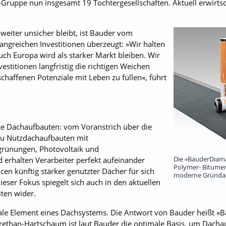
-Gruppe nun insgesamt 19 Tochtergesellschaften. Aktuell erwirts
weiter unsicher bleibt, ist Bauder vom
fangreichen Investitionen überzeugt: »Wir halten
uch Europa wird als starker Markt bleiben. Wir
vestitionen langfristig die richtigen Weichen
eschaffenen Potenziale mit Leben zu füllen«, führt
tte Dachaufbauten: vom Voranstrich über die
zu Nutzdachaufbauten mit
ünungen, Photovoltaik und
Die »BauderDiama
 erhalten Verarbeiter perfekt aufeinander
Polymer- Bitumen
n künftig stärker genutzter Dächer für sich
moderne Gründa
eser Fokus spiegelt sich auch in den aktuellen
ten wider.
ale Element eines Dachsystems. Die Antwort von Bauder heißt »B
ethan-Hartschaum ist laut Bauder die optimale Basis, um Dach