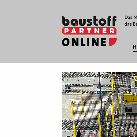
Das M
das B
H