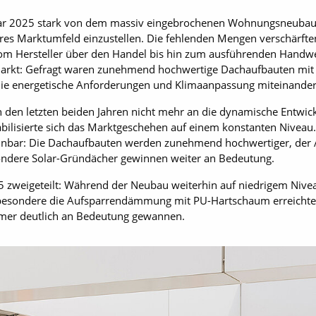
 war 2025 stark von dem massiv eingebrochenen Wohnungsneubau
leres Marktumfeld einzustellen. Die fehlenden Mengen verschärft
 Hersteller über den Handel bis hin zum ausführenden Handwerk.
 Markt: Gefragt waren zunehmend hochwertige Dachaufbauten mit
ie energetische Anforderungen und Klimaanpassung miteinander
 den letzten beiden Jahren nicht mehr an die dynamische Entwic
lisierte sich das Marktgeschehen auf einem konstanten Niveau. Gl
nnbar: Die Dachaufbauten werden zunehmend hochwertiger, der An
ondere Solar-Gründächer gewinnen weiter an Bedeutung.
5 zweigeteilt: Während der Neubau weiterhin auf niedrigem Niveau
nsbesondere die Aufsparrendämmung mit PU-Hartschaum erreichte 
ümer deutlich an Bedeutung gewannen.