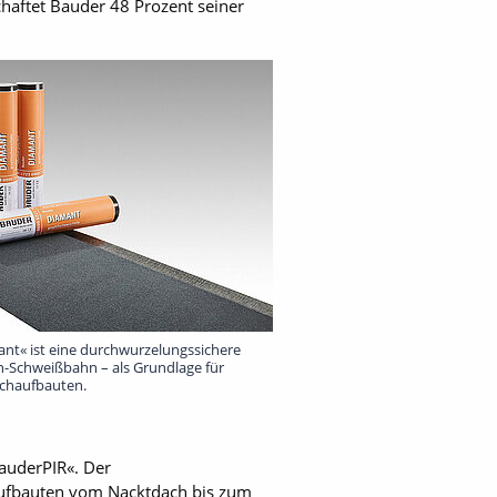
chaftet Bauder 48 Prozent seiner
nt« ist eine durchwurzelungssichere
-Schweißbahn – als Grundlage für
chaufbauten.
auderPIR«. Der
aufbauten vom Nacktdach bis zum