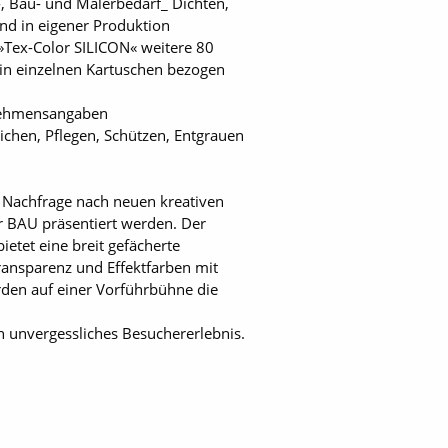
-, Bau- und Malerbedarf_ Dichten,
nd in eigener Produktion
»Tex-Color SILICON« weitere 80
 in einzelnen Kartuschen bezogen
rnehmensangaben
ichen, Pflegen, Schützen, Entgrauen
e Nachfrage nach neuen kreativen
r BAU präsentiert werden. Der
ietet eine breit gefächerte
Transparenz und Effektfarben mit
den auf einer Vorführbühne die
 unvergessliches Besuchererlebnis.