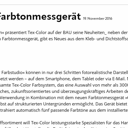
Farbtonmessgerät
19. November 2016
« präsentiert Tex-Color auf der BAU seine Neuheiten_ neben der 
 Farbtonmessgerät, gibt es Neues aus dem Kleb- und Dichtstoffs
Farbstudio« können in nur drei Schritten fotorealistische Darst
etzt werden – auf dem Smartphone, dem Tablet oder via E-Mail
gesamte Tex-Color Farbsystem, das eine Auswahl von mehr als 3000
liches, zukunftsorientiertes und überzeugungskräftiges Arbeiten
 Verwendung in Kombination mit dem neuen Farbtonmessgerät »C
bst auf strukturierten Untergründen ermöglicht. Das Gerät bietet 
rahiert automatisch fünf passende Farbtöne aus dem installiert
fsortiment will Tex-­Color leistungsstarke Spezialisten für das H