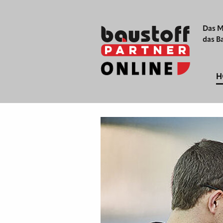
Das M
das B
H