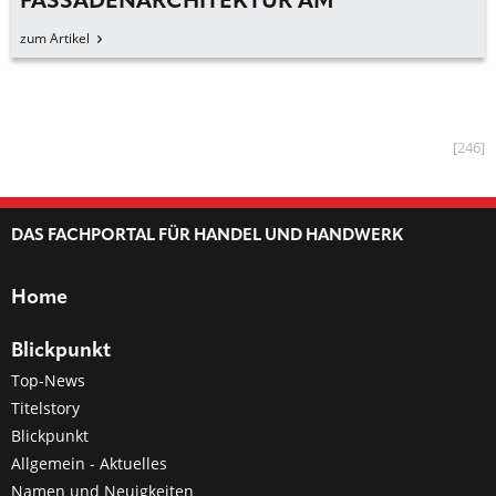
FASSADENARCHITEKTUR AM
„EATRENALIN“ IM EUROPA-PARK
zum Artikel
ERLEBNIS-RESORT
[246]
DAS FACHPORTAL FÜR HANDEL UND HANDWERK
Home
Blickpunkt
Top-News
Titelstory
Blickpunkt
Allgemein - Aktuelles
Namen und Neuigkeiten