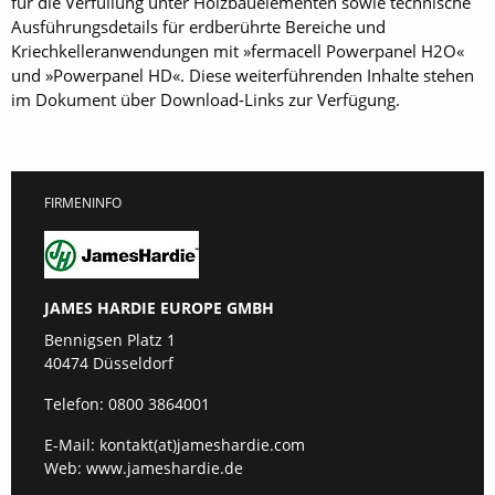
für die Verfüllung unter Holzbauelementen sowie technische
Ausführungsdetails für erdberührte Bereiche und
Kriechkelleranwendungen mit »fermacell Powerpanel H2O«
und »Powerpanel HD«. Diese weiterführenden Inhalte stehen
im Dokument über Download-Links zur Verfügung.
FIRMENINFO
JAMES HARDIE EUROPE GMBH
Bennigsen Platz 1
40474 Düsseldorf
Telefon:
0800 3864001
E-Mail:
kontakt(at)jameshardie.com
Web:
www.jameshardie.de