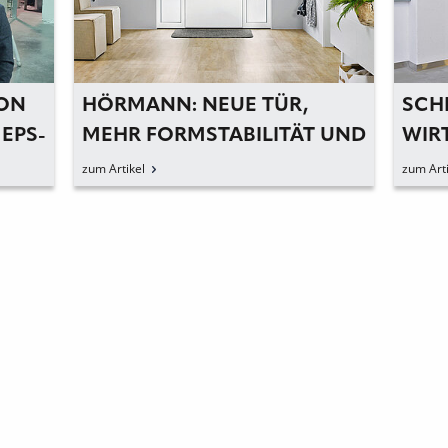
ION
HÖRMANN: NEUE TÜR,
SCH
 EPS-
MEHR FORMSTABILITÄT UND
WIR
TTE
SICHERHEIT
ROL
zum Artikel
zum Arti
DER