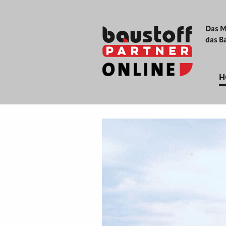
Das M
das B
H