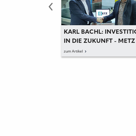
 NEUE
KARL BACHL: INVESTIT
NDS BEI FARBE
IN DIE ZUKUNFT - METZ
LASUNG
HARTSCHAUMZUSCHNI
zum Artikel
WIRD NEUES MITGLIED 
BACHL FIRMENGRUPPE