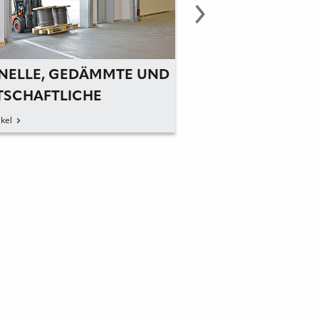
NELLE, GEDÄMMTE UND
EINGANGSBEREI
TSCHAFTLICHE
KOMBINIERT DES
LTORE
SICHERHEIT
kel
zum Artikel