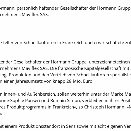
rmann, persönlich haftender Gesellschafter der Hörmann Gruppe,
rnehmens Maviflex SAS.
rsteller von Schnelllauftoren in Frankreich und erwirtschaftete z
ender Gesellschafter der Hörmann Gruppe, unterzeichneteeinen V
hmens Maviflex SAS. Die französische Kapitalgesellschaft mit Sit
ng, Produktion und den Vertrieb von Schnelllauftoren spezialisiert
n einen Jahresumsatz von knapp 28 Mio. Euro.
den Innen- und Außenbereich, sollen weiterhin unter der Marke Ma
ne-Sophie Panseri und Romain Simon, verbleiben in ihrer Positi
res Produktprogramms in Frankreich«, so Christoph Hörmann. »Nun
«
mit einem Produktionsstandort in Sens sowie mit acht eigenen Ver