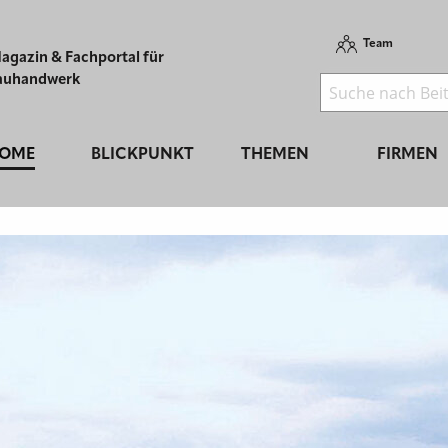
Team
agazin & Fachportal für
auhandwerk
OME
BLICKPUNKT
THEMEN
FIRMEN