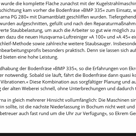
n wurde die komplette Fläche zunächst mit der Kugelstrahlmasch
beschichtung kam vorher die Bodenfräse »BMP 335« zum Einsatz, 
rna PG 280« mit Diamantblatt geschliffen wurden. Tiefergehende
wurden aufgeschnitten, gefüllt und nach den Reparaturmaßnahme
erte Staubbelastung, um auch die Arbeiter so gut wie möglich zu
n dazu die neuen Husqvarna-Luftreiniger »A 100« und »A 45« eing
schleif-Methode sowie zahlreiche weitere Staubsauger. Insbeson
bearbeitungsprofis besonders praktisch. Denn sie lassen sich au
 bieten eine hohe Leistung.
andhabung der Bodenfräse »BMP 335«, so die Erfahrungen von Ekr
 notwendig. Sobald sie läuft, fährt die Bodenfräse dann quasi ko
ibrationen.« Diese Kombination aus sorgfältiger Planung und aus
ng der alten Weberei schnell, ohne Unterbrechungen und dadurch 
na in gleich mehrerer Hinsicht vollumfänglich: Die Maschinen sin
in sollte, ist die nächste Niederlassung in Bochum nicht weit und 
etreuer auch fast rund um die Uhr zur Verfügung«, so Ekrem G