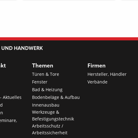
TRENN
L UND HANDWERK
nkt
Themen
Firmen
Türen & Tore
Hersteller, Händler
Fenster
Verbände
Bad & Heizung
- Aktuelles
Bodenbeläge & Aufbau
nd
Innenausbau
Werkzeuge &
en
Befestigungstechnik
eminare,
Arbeitsschutz /
Arbeitssicherheit