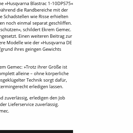
ine »Husqvarna Blastrac 1-10DPS75«
während die Randbereiche mit der
 Schadstellen wie Risse erhielten
n noch einmal separat geschliffen.
 schützen«, schildert Ekrem Gemec.
esetzt. Einen weiteren Beitrag zur
dere Modelle wie der »Husqvarna DE
fgrund ihres geingen Gewichts
em Gemec: »Trotz ihrer Größe ist
mplett alleine – ohne körperliche
geklügelter Technik sorgt dafür,
termingerecht erledigen lassen.
d zuverlässig, erledigen den Job
der Lieferservice zuverlässig.
emec.