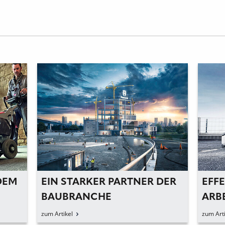
M
EIN STARKER PARTNER DER
EFFEKT
BAUBRANCHE
ARBEIT
HANDG
zum Artikel
zum Artikel