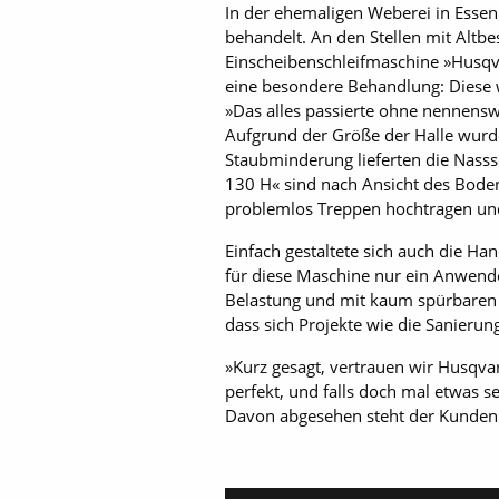
In der ehemaligen Weberei in Esse
behandelt. An den Stellen mit Alt
Einscheibenschleifmaschine »Husqva
eine besondere Behandlung: Diese 
»Das alles passierte ohne nennensw
Aufgrund der Größe der Halle wurde
Staubminderung lieferten die Nass
130 H« sind nach Ansicht des Boden
problemlos Treppen hochtragen und
Einfach gestaltete sich auch die H
für diese Maschine nur ein Anwender
Belastung und mit kaum spürbaren V
dass sich Projekte wie die Sanieru
»Kurz gesagt, vertrauen wir Husqvar
perfekt, und falls doch mal etwas se
Davon abgesehen steht der Kundenb