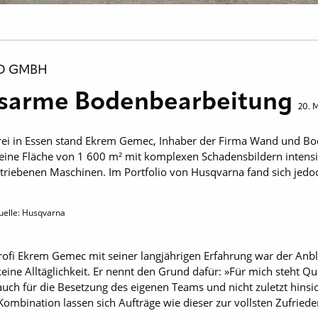
D GMBH
nsarme Bodenbearbeitung
20. 
erei in Essen stand Ekrem Gemec, Inhaber der Firma Wand und 
, eine Fläche von 1 600 m² mit komplexen Schadensbildern intensi
etriebenen Maschinen. Im Portfolio von Husqvarna fand sich jedo
uelle: Husqvarna
rofi Ekrem Gemec mit seiner langjährigen Erfahrung war der Anb
eine Alltäglichkeit. Er nennt den Grund dafür: »Für mich steht Quali
s auch für die Besetzung des eigenen Teams und nicht zuletzt hinsi
ombination lassen sich Aufträge wie dieser zur vollsten Zufried