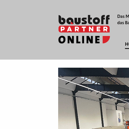
Das M
das B
H