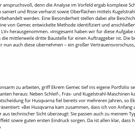
ar anspruchsvoll, denn die Analyse im Vorfeld ergab komplexe Sch
saniert und Risse verharzt sowie Oberflächen mittels Kugelstra
rbehandelt werden. Eine Besonderheit stellen dabei alte Beschi
ine von Gemec entwickelte Methode identifiziert und anschließe
LV« herausgenommen. »Insgesamt haben wir für diese Aufgabe dr
 die mittlerweile dritte Baustelle für einen Auftraggeber ist. Di
r nun auch diese übernehmen – ein großer Vertrauensvorschuss, 
onsarm zu arbeiten, griff Ekrem Gemec tief ins eigene Portfolio
arianten heraus: Neben Schleif-, Fräs- und Kugelstrahl-Maschine
Entscheidung für Husqvarna fiel bereits vor mehreren Jahren, so
präsentiert: »Bei Husqvarna kam zusammen, dass ich von Anfang 
aus technischer Sicht überzeugt: Sie passen auch zu meinem Typ,
ekt sowie guten ersten Eindruck sorgen. Da ist allen klar, dass h
«