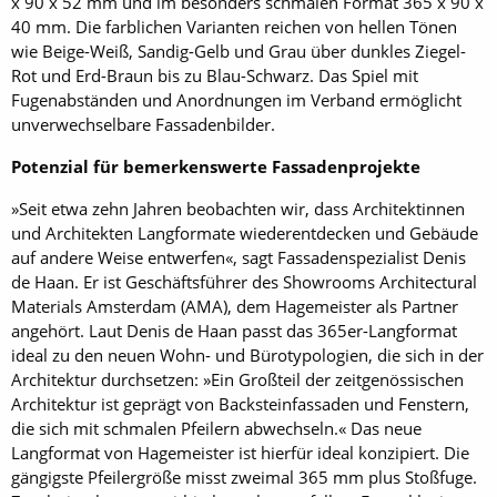
x 90 x 52 mm und im besonders schmalen Format 365 x 90 x
40 mm. Die farblichen Varianten reichen von hellen Tönen
wie Beige-Weiß, Sandig-Gelb und Grau über dunkles Ziegel-
Rot und Erd-Braun bis zu Blau-Schwarz. Das Spiel mit
Fugenabständen und Anordnungen im Verband ermöglicht
unverwechselbare Fassadenbilder.
Potenzial für bemerkenswerte Fassadenprojekte
»Seit etwa zehn Jahren beobachten wir, dass Architektinnen
und Architekten Langformate wiederentdecken und Gebäude
auf andere Weise entwerfen«, sagt Fassadenspezialist Denis
de Haan. Er ist Geschäftsführer des Showrooms Architectural
Materials Amsterdam (AMA), dem Hagemeister als Partner
angehört. Laut Denis de Haan passt das 365er-Langformat
ideal zu den neuen Wohn- und Bürotypologien, die sich in der
Architektur durchsetzen: »Ein Großteil der zeitgenössischen
Architektur ist geprägt von Backsteinfassaden und Fenstern,
die sich mit schmalen Pfeilern abwechseln.« Das neue
Langformat von Hagemeister ist hierfür ideal konzipiert. Die
gängigste Pfeilergröße misst zweimal 365 mm plus Stoßfuge.