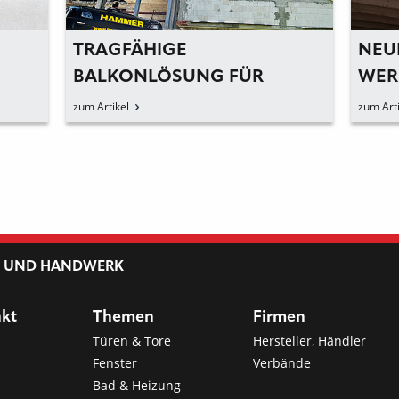
TRAGFÄHIGE
NEU
BALKONLÖSUNG FÜR
WER
NACHHALTIGE SANIERUNG
SIC
zum Artikel
zum Arti
IN WIESBADEN
REG
UNI
L UND HANDWERK
nkt
Themen
Firmen
Türen & Tore
Hersteller, Händler
Fenster
Verbände
Bad & Heizung