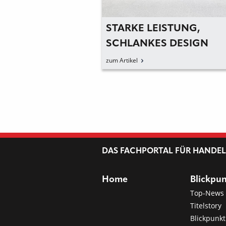
R
STARKE LEISTUNG,
ALLSCHUTZ IM
SCHLANKES DESIGN
IDBAU
zum Artikel
DAS FACHPORTAL FÜR HANDE
Home
Blickpu
Top-News
Titelstory
Blickpunkt