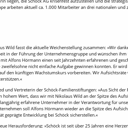
rin liegen, die Schöck AG krisenfest aufzustellen und die strate
ppe arbeiten aktuell ca. 1.000 Mitarbeiter an drei nationalen und 
aus Wild fasst die aktuelle Weichenstellung zusammen: »Wir dank
it in der Führung der Unternehmensgruppe und wünschen ihm fü
wir mit Alfons Hörmann einen seit Jahrzehnten erfahrenen und ges
 zweifelsohne nicht einfache Aufgabe gewinnen konnten. Er wi
auf den künftigen Wachstumskurs vorbereiten. Wir Aufsichtsräte
erstützen.«
lied und Vertreterin der Schöck-Familienstiftungen: »Aus Sicht der
n hohem Wert, dass wir mit Nikolaus Wild an der Spitze des Aufsi
langjährig erfahrene Unternehmer in der Verantwortung für un
ternehmen soll Alfons Hörmann wieder an die Spitze des Aufsich
tät geprägte Entwicklung bei Schöck sicherstellen.«
eue Herausforderung: »Schöck ist seit über 25 Jahren eine Herze