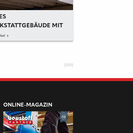
ES
THERMISCHE TR
KSTATTGEBÄUDE MIT
UND SERIELLES 
HTBETONFASSADE FÜR
EINKLANG
kel
zum Artikel
ENSBURGER
VERSITÄT
[335]
ONLINE-MAGAZIN