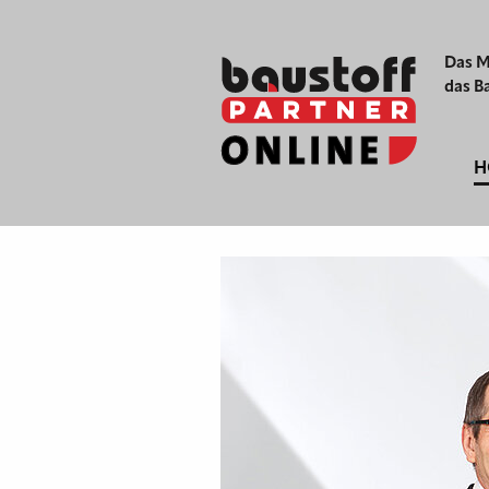
Das M
das B
H