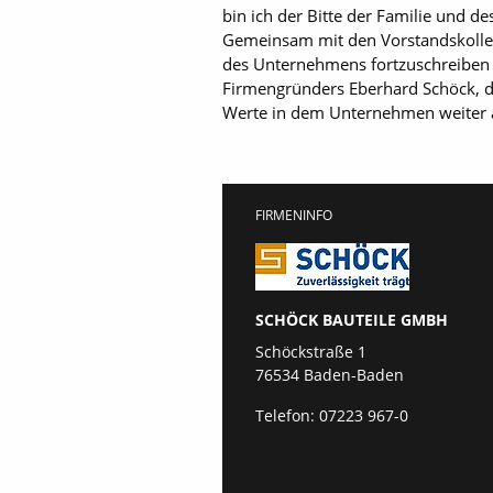
bin ich der Bitte der Familie und
Gemeinsam mit den Vorstandskolleg
des Unternehmens fortzuschreiben un
Firmengründers Eberhard Schöck, der
Werte in dem Unternehmen weiter a
FIRMENINFO
SCHÖCK BAUTEILE GMBH
Schöckstraße 1
76534 Baden-Baden
Telefon:
07223 967-0