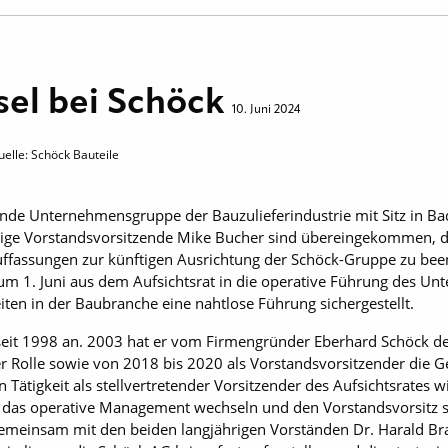
el bei Schöck
10. Juni 2024
uelle: Schöck Bauteile
ende Unternehmensgruppe der Bauzulieferindustrie mit Sitz in Ba
herige Vorstandsvorsitzende Mike Bucher sind übereingekommen,
uffassungen zur künftigen Ausrichtung der Schöck-Gruppe zu bee
um 1. Juni aus dem Aufsichtsrat in die operative Führung des U
eiten in der Baubranche eine nahtlose Führung sichergestellt.
eit 1998 an. 2003 hat er vom Firmengründer Eberhard Schöck d
 Rolle sowie von 2018 bis 2020 als Vorstandsvorsitzender die 
n Tätigkeit als stellvertretender Vorsitzender des Aufsichtsrates 
n das operative Management wechseln und den Vorstandsvorsitz 
meinsam mit den beiden langjährigen Vorständen Dr. Harald Bra