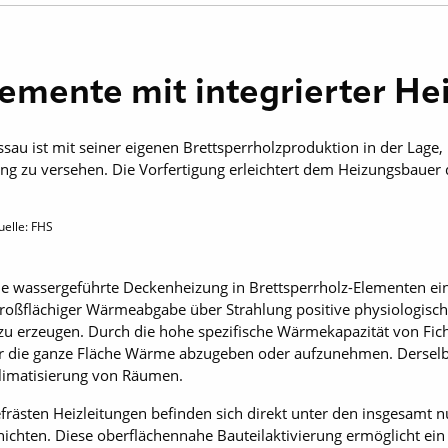
emente mit integrierter H
sau ist mit seiner eigenen Brettsperrholzproduktion in der Lage,
ng zu versehen. Die Vorfertigung erleichtert dem Heizungsbauer
uelle: FHS
 wassergeführte Deckenheizung in Brettsperrholz-Elementen eine
großflächiger Wärmeabgabe über Strahlung positive physiologische
 erzeugen. Durch die hohe spezifische Wärmekapazität von Ficht
die ganze Fläche Wärme abzugeben oder aufzunehmen. Derselbe Ef
limatisierung von Räumen.
frästen Heizleitungen befinden sich direkt unter den insgesamt 
hichten. Diese oberflächennahe Bauteilaktivierung ermöglicht ein