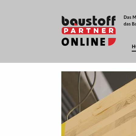
Das M
das B
H