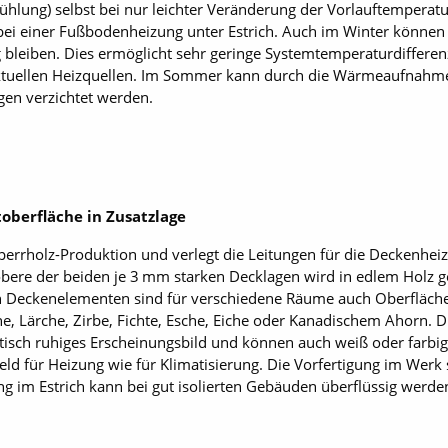
ung) selbst bei nur leichter Veränderung der Vorlauftemperatur.
B. bei einer Fußbodenheizung unter Estrich. Auch im Winter könne
bleiben. Dies ermöglicht sehr geringe Systemtemperaturdiffere
tuellen Heizquellen. Im Sommer kann durch die Wärmeaufnahme
gen verzichtet werden.
toberfläche in Zusatzlage
perrholz-Produktion und verlegt die Leitungen für die Deckenhei
bere der beiden je 3 mm starken Decklagen wird in edlem Holz gef
n Deckenelementen sind für verschiedene Räume auch Oberfläche
ne, Lärche, Zirbe, Fichte, Esche, Eiche oder Kanadischem Ahorn. 
 optisch ruhiges Erscheinungsbild und können auch weiß oder farbi
ld für Heizung wie für Klimatisierung. Die Vorfertigung im Werk
 im Estrich kann bei gut isolierten Gebäuden überflüssig werden.