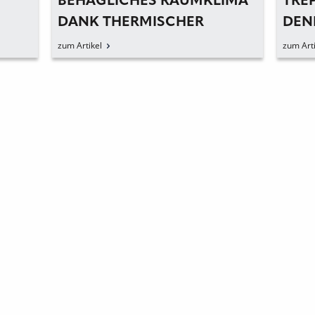
BEHAGLICHES RAUMKLIMA
TRE
DANK THERMISCHER
DEN
BAUTEILAKTIVIERUNG
KOM
zum Artikel
zum Arti