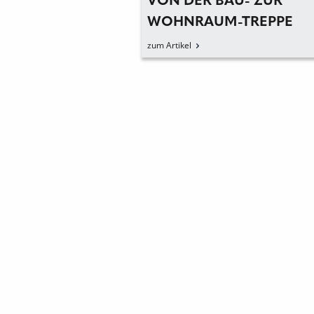
RRHOLZ-TREPPEN
VON DER BAU- ZUR
ONTIERTEM
WOHNRAUM-TREPPE
zum Artikel