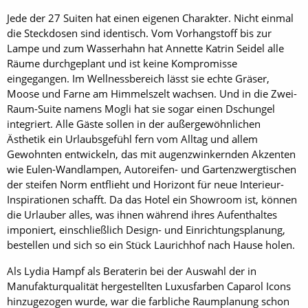
Jede der 27 Suiten hat einen eigenen Charakter. Nicht einmal
die Steckdosen sind identisch. Vom Vorhangstoff bis zur
Lampe und zum Wasserhahn hat Annette Katrin Seidel alle
Räume durchgeplant und ist keine Kompromisse
eingegangen. Im Wellnessbereich lässt sie echte Gräser,
Moose und Farne am Himmelszelt wachsen. Und in die Zwei-
Raum-Suite namens Mogli hat sie sogar einen Dschungel
integriert. Alle Gäste sollen in der außergewöhnlichen
Ästhetik ein Urlaubsgefühl fern vom Alltag und allem
Gewohnten entwickeln, das mit augenzwinkernden Akzenten
wie Eulen-Wandlampen, Autoreifen- und Gartenzwergtischen
der steifen Norm entflieht und Horizont für neue Interieur-
Inspirationen schafft. Da das Hotel ein Showroom ist, können
die Urlauber alles, was ihnen während ihres Aufenthaltes
imponiert, einschließlich Design- und Einrichtungsplanung,
bestellen und sich so ein Stück Laurichhof nach Hause holen.
Als Lydia Hampf als Beraterin bei der Auswahl der in
Manufakturqualität hergestellten Luxusfarben Caparol Icons
hinzugezogen wurde, war die farbliche Raumplanung schon