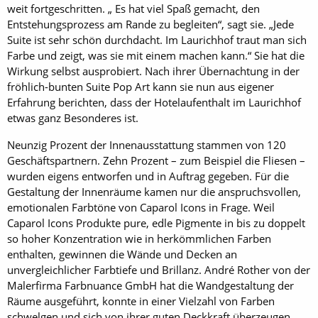
weit fortgeschritten. „ Es hat viel Spaß gemacht, den
Entstehungsprozess am Rande zu begleiten“, sagt sie. „Jede
Suite ist sehr schön durchdacht. Im Laurichhof traut man sich
Farbe und zeigt, was sie mit einem machen kann.“ Sie hat die
Wirkung selbst ausprobiert. Nach ihrer Übernachtung in der
fröhlich-bunten Suite Pop Art kann sie nun aus eigener
Erfahrung berichten, dass der Hotelaufenthalt im Laurichhof
etwas ganz Besonderes ist.
Neunzig Prozent der Innenausstattung stammen von 120
Geschäftspartnern. Zehn Prozent – zum Beispiel die Fliesen –
wurden eigens entworfen und in Auftrag gegeben. Für die
Gestaltung der Innenräume kamen nur die anspruchsvollen,
emotionalen Farbtöne von Caparol Icons in Frage. Weil
Caparol Icons Produkte pure, edle Pigmente in bis zu doppelt
so hoher Konzentration wie in herkömmlichen Farben
enthalten, gewinnen die Wände und Decken an
unvergleichlicher Farbtiefe und Brillanz. André Rother von der
Malerfirma Farbnuance GmbH hat die Wandgestaltung der
Räume ausgeführt, konnte in einer Vielzahl von Farben
schwelgen und sich von ihrer guten Deckkraft überzeugen.