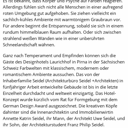
Es ist bekannt, dass Körper und Psyche auf Farben reagieren.
Allerdings fühlen sich nicht alle Menschen in einer aufregend
roten Umgebung gut aufgehoben. Sie ziehen vielleicht ein
sachlich-kühles Ambiente mit warmtönigem Graubraun vor.
Für andere beginnt die Entspannung, sobald sie sich in einem
rundum himmelblauen Raum aufhalten. Oder sich zwischen
strahlend weißen Wänden wie in einer unberührten
Schneelandschaft wähnen.
Ganz nach Temperament und Empfinden können sich die
Gäste des Designhotels Laurichhof in Pirna in der Sächsischen
Schweiz Farbwelten mit klassischem, modernem oder
romantischem Ambiente aussuchen. Das von der
Inhaberfamilie Seidel (Architekturbüro Seidel +Architekten) in
fünfjähriger Arbeit entwickelte Gebäude ist bis in die letzte
Einzelheit durchdacht und weltweit einzigartig. Das Hotel-
Konzept wurde kürzlich vom Rat für Formgebung mit dem
German Design Award ausgezeichnet. Die kreativen Köpfe
dahinter sind die Innenarchitektin und Immobilienwirtin
Annette Katrin Seidel, ihr Mann, der Architekt Uwe Seidel, und
ihr Sohn, der Architekturstudent Franz Philip Seidel.