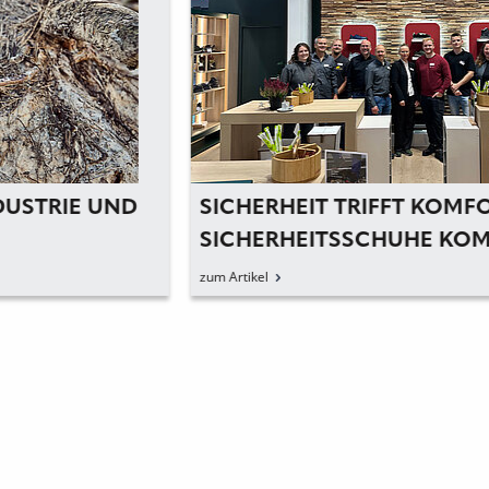
SICHERHEIT TRIFFT KOMFORT:
SICHERHEITSSCHUHE KOMMEN BEI
MESSE GUT AN
zum Artikel