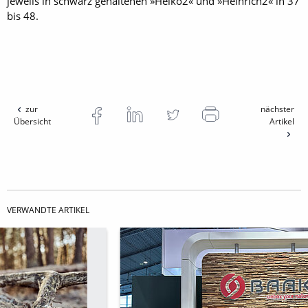
jeweils in schwarz gehaltenen »Heiko2« und »Heinrich2« in 37
bis 48.
zur
nächster
Übersicht
Artikel
VERWANDTE ARTIKEL