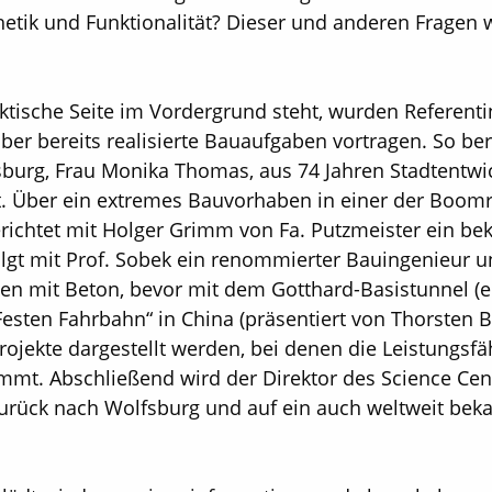
thetik und Funktionalität? Dieser und anderen Fragen 
ktische Seite im Vordergrund steht, wurden Referent
er bereits realisierte Bauaufgaben vortragen. So beri
sburg, Frau Monika Thomas, aus 74 Jahren Stadtentwi
t. Über ein extremes Bauvorhaben in einer der Boomr
berichtet mit Holger Grimm von Fa. Putzmeister ein 
gt mit Prof. Sobek ein renommierter Bauingenieur un
en mit Beton, bevor mit dem Gotthard-Basistunnel (e
Festen Fahrbahn“ in China (präsentiert von Thorsten B
rojekte dargestellt werden, bei denen die Leistungsfä
mt. Abschließend wird der Direktor des Science Cent
urück nach Wolfsburg und auf ein auch weltweit bek