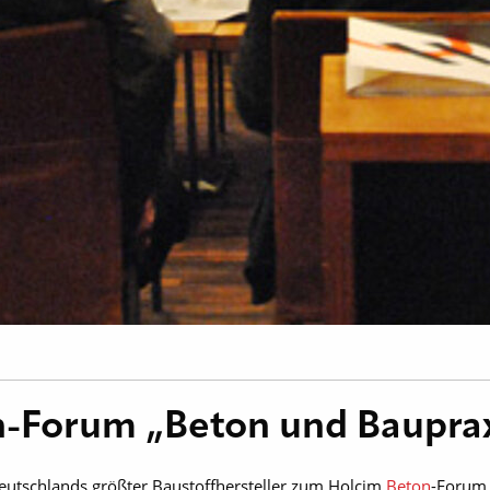
on-Forum „Beton und Baupra
eutschlands größter Baustoffhersteller zum Holcim
Beton
-Forum 