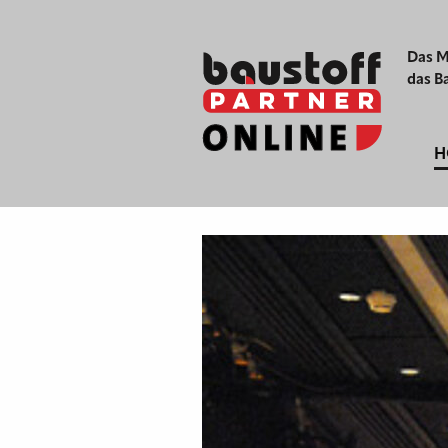
Das M
das B
H