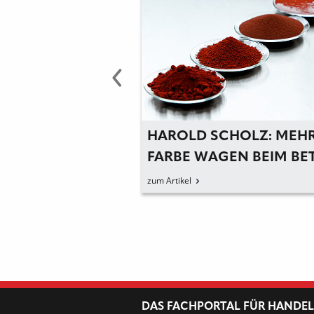
CHOLZ: MEHR
B&M: BETONINJEKTION
GEN BEIM BETON
HANDLICHEN
KOFFERFORMAT
zum Artikel
DAS FACHPORTAL FÜR HANDE